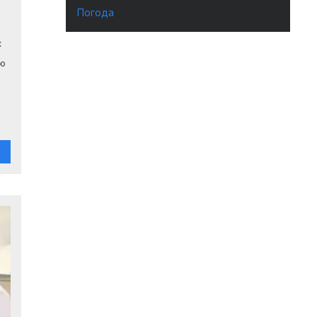
Погода
х
ию