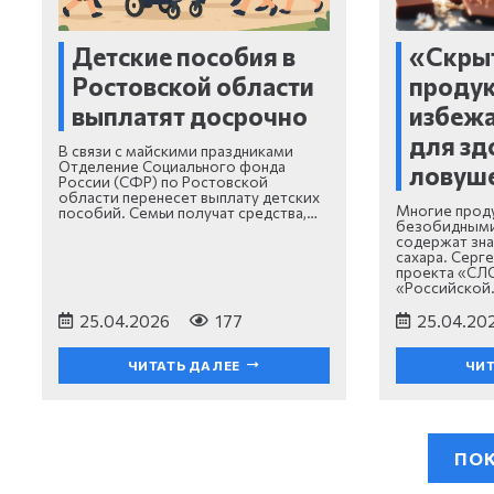
Детские пособия в
«Скрыт
Ростовской области
продук
выплатят досрочно
избежа
для зд
В связи с майскими праздниками
Отделение Социального фонда
ловуш
России (СФР) по Ростовской
области перенесет выплату детских
Многие проду
пособий. Семьи получат средства,…
безобидными
содержат зна
сахара. Серг
проекта «СЛО
«Российской
25.04.2026
177
25.04.20
ЧИТАТЬ ДАЛЕЕ
ЧИТ
ПОК