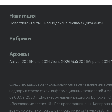
Навигация
Новости
Контакты
О нас
Подписка
Реклама
Документы
Рубрики
Архивы
Август 2026
Июль 2026
Июнь 2026
Май 2026
Апрель 2026
Средство массовой информации сетевое издание интерне
надзору в сфере связи, информационных технологий и м
от 08.09.2020 г. Директор-главный редактор Боярская О
«Веселовские вести» 16+ Все права защищены. Копирован
возможно только при условии ссылки на сайт ves-vesti.ru