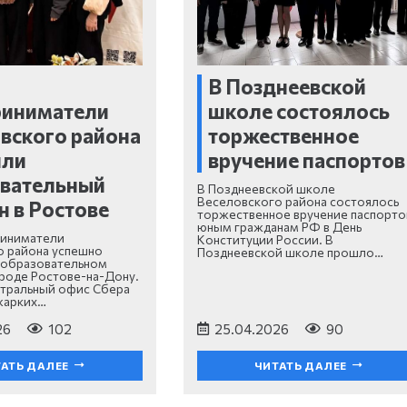
В Позднеевской
риниматели
школе состоялось
вского района
торжественное
или
вручение паспортов
овательный
В Позднеевской школе
Веселовского района состоялось
н в Ростове
торжественное вручение паспорто
юным гражданам РФ в День
иниматели
Конституции России. В
о района успешно
Позднеевской школе прошло…
 образовательном
ороде Ростове-на-Дону.
нтральный офис Сбера
жарких…
26
102
25.04.2026
90
АТЬ ДАЛЕЕ
ЧИТАТЬ ДАЛЕЕ