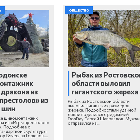
А
ОБЩЕСТВО
одонске
Рыбак из Ростовско
онтажник
области выловил
 дракона из
гигантского жереха
престолов» из
Рыбак из Ростовской области
выловил гигантских размеров
 шин
жереха. Подробностями удачной
ловли поделился с редакцией
ке шиномонтажник
DonDay Сергей Шаповалов. Мужчи
на из «Игры престолов»
отправился на…
н. Подробнее о
тандартной скульптуры
тор Вячеслав Горюнов.…