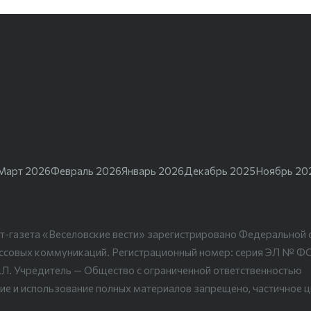
Март 2026
Февраль 2026
Январь 2026
Декабрь 2025
Ноябрь 20
т-газета «Веселовские вести» зарегистрировано Федеральной 
ассовых коммуникаций. Регистрационный номер: серия ЭЛ № Ф
.Л. Учредитель — Общество с ограниченной ответственностью
ие и использование полных материалов запрещено, частичное 