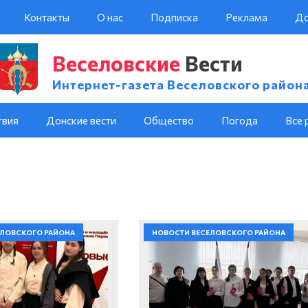
Контакты
О нас
Подписка
Реклама
До
Веселовские
Вести
Интернет-газета Веселовского район
твия
Донские вести
Общество
Погода
Все 
ЕЛОВСКОГО РАЙОНА
НОВОСТИ ВЕСЕЛОВСКОГО РАЙОНА