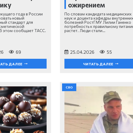
ику
ожирением
екущего года в России
По словам кандидата медицинских
вовать новый
наук и доцента кафедры внутренни
ный стандарт для
болезней РостГМУ Лилии Ганенко
сметической
потребность к правильному питан
б этом сообщает ТАСС.
растет. Люди стали…
26
69
25.04.2026
55
АТЬ ДАЛЕЕ
ЧИТАТЬ ДАЛЕЕ
СВО