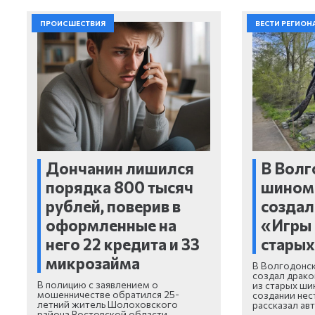
ПРОИСШЕСТВИЯ
ВЕСТИ РЕГИОН
Дончанин лишился
В Волг
порядка 800 тысяч
шином
рублей, поверив в
создал
оформленные на
«Игры 
него 22 кредита и 33
старых
микрозайма
В Волгодонс
создал драко
В полицию с заявлением о
из старых ши
мошенничестве обратился 25-
создании нес
летний житель Шолоховского
рассказал ав
района Ростовской области.