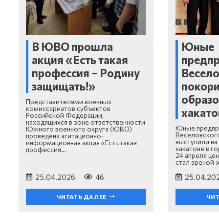
В ЮВО прошла
Юные
акция «Есть такая
предп
профессия – Родину
Весело
защищать!»
покор
образ
Представителями военных
комиссариатов субъектов
хакато
Российской Федерации,
находящихся в зоне ответственности
Юные предпр
Южного военного округа (ЮВО)
Веселовског
проведена агитационно-
выступили на
информационная акция «Есть такая
хакатоне в г
профессия…
24 апреля це
стал ареной 
25.04.2026
46
25.04.20
ЧИТАТЬ ДАЛЕЕ
ЧИТ