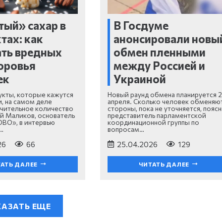
ый» сахар в
В Госдуме
тах: как
анонсировали новы
ть вредных
обмен пленными
оровья
между Россией и
ек
Украиной
кты, которые кажутся
Новый раунд обмена планируется 
, на самом деле
апреля. Сколько человек обменяю
чительное количество
стороны, пока не уточняется, пояс
ей Маликов, основатель
представитель парламентской
ВО», в интервью
координационной группы по
…
вопросам…
26
66
25.04.2026
129
АТЬ ДАЛЕЕ
ЧИТАТЬ ДАЛЕЕ
АЗАТЬ ЕЩЕ