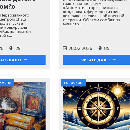
грантовая программа
мом?»
«Агромотиватор», призванная
поддержать фермеров из числа
 Первозванного
ветеранов специальной военной
центром «Наш
операции. Об этом сообщила
р» запускает
министр…
й конкурс для
«Как понимать и
тей с…
26
29
28.02.2026
85
АТЬ ДАЛЕЕ
ЧИТАТЬ ДАЛЕЕ
ИМЕТЫ
ГОРОСКОП