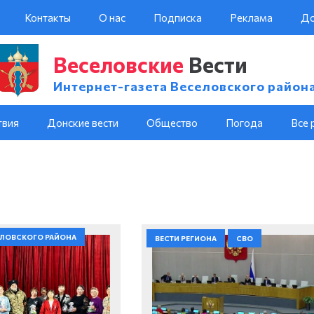
Контакты
О нас
Подписка
Реклама
До
Веселовские
Вести
Интернет-газета Веселовского район
твия
Донские вести
Общество
Погода
Все 
ЕЛОВСКОГО РАЙОНА
ВЕСТИ РЕГИОНА
СВО