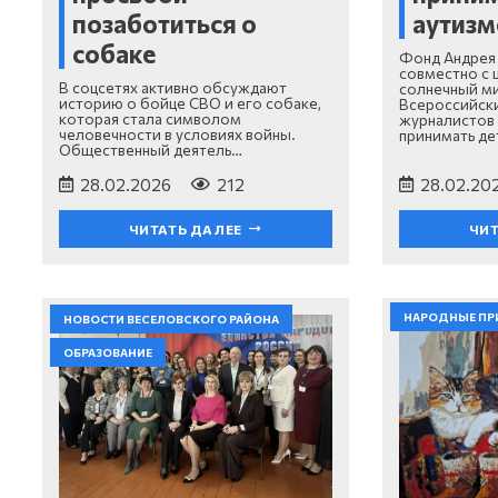
позаботиться о
аутиз
собаке
Фонд Андрея
совместно с 
В соцсетях активно обсуждают
солнечный ми
историю о бойце СВО и его собаке,
Всероссийски
которая стала символом
журналистов 
человечности в условиях войны.
принимать де
Общественный деятель…
28.02.2026
212
28.02.20
ЧИТАТЬ ДАЛЕЕ
ЧИТ
НАРОДНЫЕ ПР
НОВОСТИ ВЕСЕЛОВСКОГО РАЙОНА
ОБРАЗОВАНИЕ