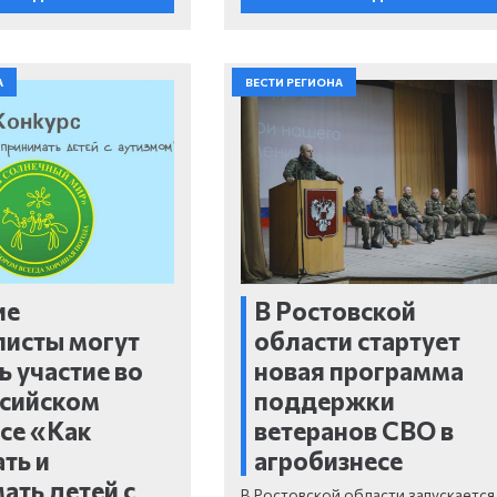
А
ВЕСТИ РЕГИОНА
ие
В Ростовской
исты могут
области стартует
ь участие во
новая программа
ссийском
поддержки
се «Как
ветеранов СВО в
ть и
агробизнесе
ать детей с
В Ростовской области запускается