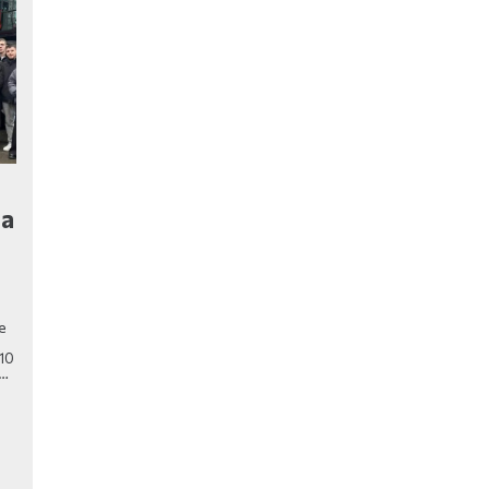
на
е
10
,…