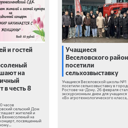
й и гостей
Учащиеся
Веселовского райо
есоленый
посетили
шают на
сельхозвыставку
ничный
Учащиеся Веселовской школы №1
посетили сельхозвыставку в город
 в честь 8
Ростове-на-Дону. 26 февраля стал
экскурсионным днем для учащихся 
«В» агротехнологического класса
30 часов
овский сельский Дом
глашает жителей и
а Вехнесоленый на
концерт, посвященный
ному…