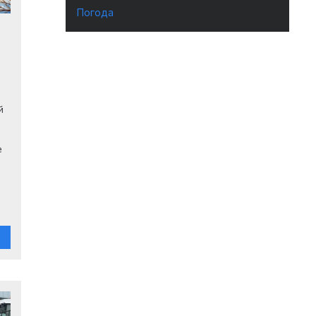
Погода
й
е