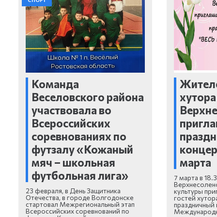
Команда
Жителе
Веселовского района
хутора
участвовала во
Верхн
Всероссийских
пригла
соревнованиях по
празд
футзалу «Кожаный
концерт
мяч – школьная
марта
футбольная лига»
7 марта в 18.
Верхнесолен
23 февраля, в День Защитника
культуры при
Отечества, в городе Волгодонске
гостей хутор
стартовал Межрегиональный этап
праздничный 
Всероссийских соревнований по
Международ