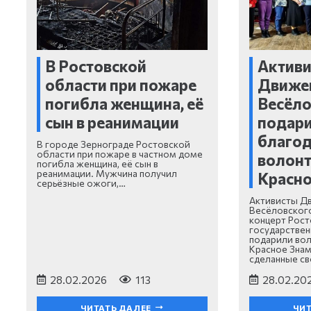
В Ростовской
Актив
области при пожаре
Движе
погибла женщина, её
Весёло
сын в реанимации
подари
благод
В городе Зернограде Ростовской
области при пожаре в частном доме
волонт
погибла женщина, её сын в
реанимации. Мужчина получил
Красно
серьёзные ожоги,…
Активисты Д
Весёловского
концерт Рост
государстве
подарили во
Красное Знам
сделанные с
28.02.2026
113
28.02.20
ЧИТАТЬ ДАЛЕЕ
ЧИТ