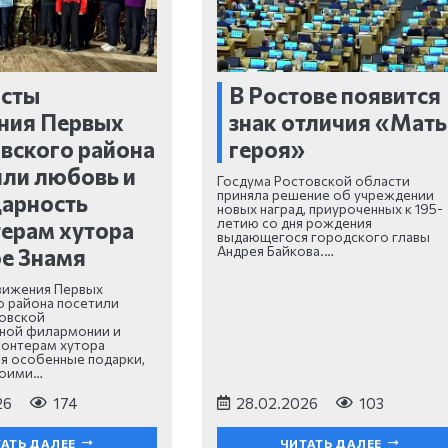
исты
В Ростове появится
ния Первых
знак отличия «Мать
вского района
героя»
ли любовь и
Госдума Ростовской области
приняла решение об учреждении
арность
новых наград, приуроченных к 195-
летию со дня рождения
ерам хутора
выдающегося городского главы
Андрея Байкова.…
е Знамя
вижения Первых
 района посетили
овской
нной филармонии и
лонтерам хутора
я особенные подарки,
воими…
26
174
28.02.2026
103
АТЬ ДАЛЕЕ
ЧИТАТЬ ДАЛЕЕ