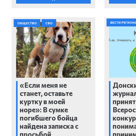
ВЕСТИ РЕГИОН
ОБЩЕСТВО
СВО
«Если меня не
Донск
станет, оставьте
журнал
куртку в моей
принят
норе»: В сумке
Всеро
погибшего бойца
конкур
найдена записка с
понима
просьбой
приним