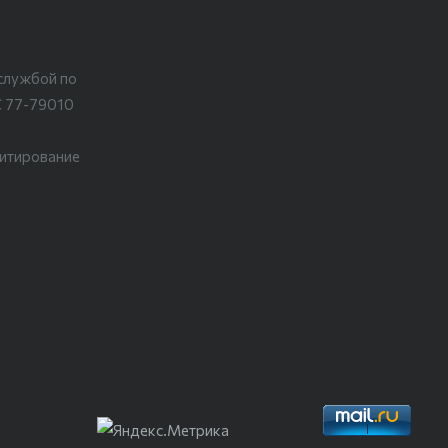
службой по
С 77-79010
цитирование