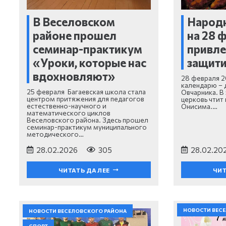
В Веселовском
Народ
районе прошел
на 28 
семинар-практикум
привле
«Уроки, которые нас
защити
вдохновляют»
28 февраля 2
календарю – 
25 февраля Багаевская школа стала
Овчарника. В
центром притяжения для педагогов
церковь чтит
естественно-научного и
Онисима.…
математического циклов
Веселовского района. Здесь прошел
семинар-практикум муниципального
методического…
28.02.2026
305
28.02.20
ЧИТАТЬ ДАЛЕЕ
ЧИТ
НОВОСТИ ВЕС
НОВОСТИ ВЕСЕЛОВСКОГО РАЙОНА
СПОРТ