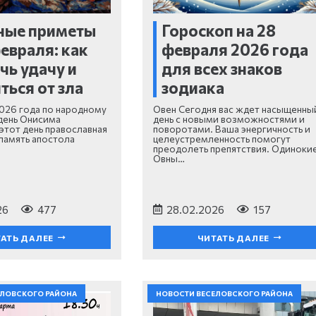
ные приметы
Гороскоп на 28
февраля: как
февраля 2026 года
чь удачу и
для всех знаков
ться от зла
зодиака
026 года по народному
Овен Сегодня вас ждет насыщенны
день Онисима
день с новыми возможностями и
 этот день православная
поворотами. Ваша энергичность и
 память апостола
целеустремленность помогут
преодолеть препятствия. Одиноки
Овны…
26
477
28.02.2026
157
АТЬ ДАЛЕЕ
ЧИТАТЬ ДАЛЕЕ
ЕЛОВСКОГО РАЙОНА
НОВОСТИ ВЕСЕЛОВСКОГО РАЙОНА