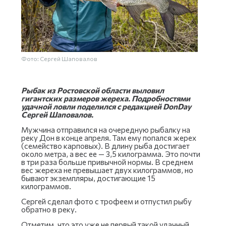
Фото: Сергей Шаповалов
Рыбак из Ростовской области выловил
гигантских размеров жереха. Подробностями
удачной ловли поделился с редакцией DonDay
Сергей Шаповалов.
Мужчина отправился на очередную рыбалку на
реку Дон в конце апреля. Там ему попался жерех
(семейство карповых). В длину рыба достигает
около метра, а вес ее — 3,5 килограмма. Это почти
в три раза больше привычной нормы. В среднем
вес жереха не превышает двух килограммов, но
бывают экземпляры, достигающие 15
килограммов.
Сергей сделал фото с трофеем и отпустил рыбу
обратно в реку.
Отметим, что это уже не первый такой удачный