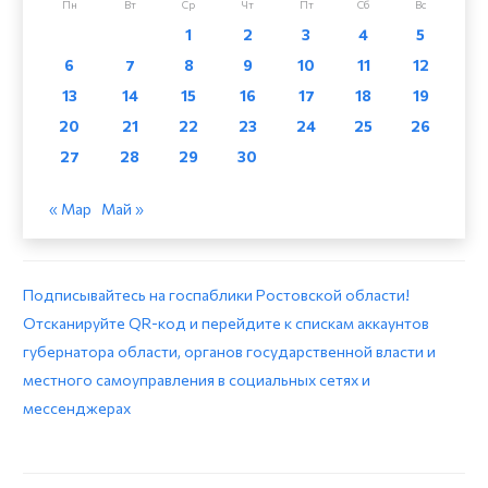
Пн
Вт
Ср
Чт
Пт
Сб
Вс
1
2
3
4
5
6
7
8
9
10
11
12
13
14
15
16
17
18
19
20
21
22
23
24
25
26
27
28
29
30
« Мар
Май »
Подписывайтесь на госпаблики Ростовской области!
Отсканируйте QR-код и перейдите к спискам аккаунтов
губернатора области, органов государственной власти и
местного самоуправления в социальных сетях и
мессенджерах