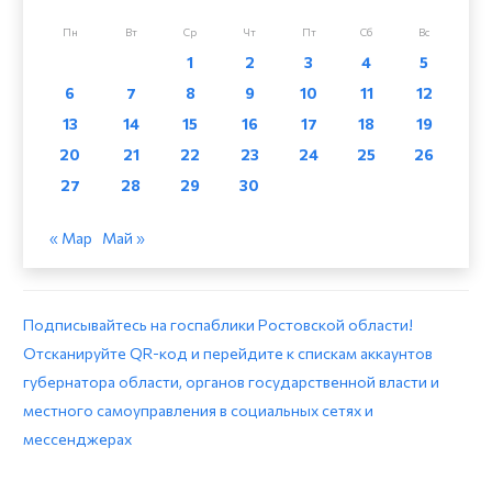
Пн
Вт
Ср
Чт
Пт
Сб
Вс
1
2
3
4
5
6
7
8
9
10
11
12
13
14
15
16
17
18
19
20
21
22
23
24
25
26
27
28
29
30
« Мар
Май »
Подписывайтесь на госпаблики Ростовской области!
Отсканируйте QR-код и перейдите к спискам аккаунтов
губернатора области, органов государственной власти и
местного самоуправления в социальных сетях и
мессенджерах