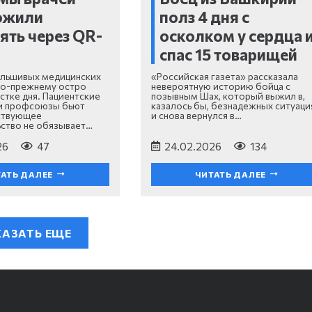
ожили
полз 4 дня с
ять через QR-
осколком у сердца 
спас 15 товарищей
льшивых медицинских
«Российская газета» рассказала
по-прежнему остро
невероятную историю бойца с
стке дня. Пациентские
позывным Шах, который выжил в,
 и профсоюзы бьют
казалось бы, безнадежных ситуаци
ствующее
и снова вернулся в…
ство не обязывает…
26
47
24.02.2026
134
АТЬ ДАЛЕЕ
ЧИТАТЬ ДАЛЕЕ
АЗАТЬ ЕЩЕ