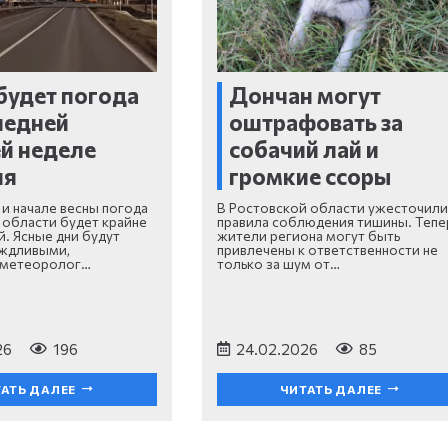
будет погода
Дончан могут
ледней
оштрафовать за
й неделе
собачий лай и
ля
громкие ссоры
 и начале весны погода
В Ростовской области ужесточили
 области будет крайне
правила соблюдения тишины. Тепе
. Ясные дни будут
жители региона могут быть
ождливыми,
привлечены к ответственности не
 метеоролог…
только за шум от…
26
196
24.02.2026
85
АТЬ ДАЛЕЕ
ЧИТАТЬ ДАЛЕЕ