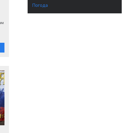
Погода
ам