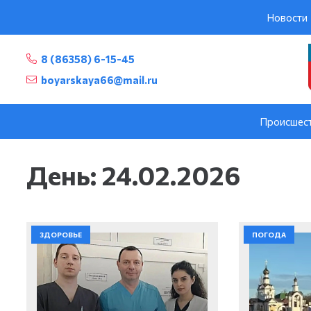
Новости
8 (86358) 6-15-45
boyarskaya66@mail.ru
Происшес
День:
24.02.2026
ЗДОРОВЬЕ
ПОГОДА