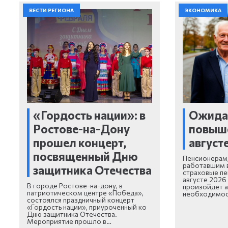
ВЕСТИ РЕГИОНА
ЭКОНОМИКА
«Гордость нации»: в
Ожида
Ростове-на-Дону
повыше
прошел концерт,
август
посвященный Дню
Пенсионерам
работавшим в
защитника Отечества
страховые пе
августе 2026
В городе Ростове-на-дону, в
произойдет а
патриотическом центре «Победа»,
необходимо
состоялся праздничный концерт
«Гордость нации», приуроченный ко
Дню защитника Отечества.
Мероприятие прошло в…