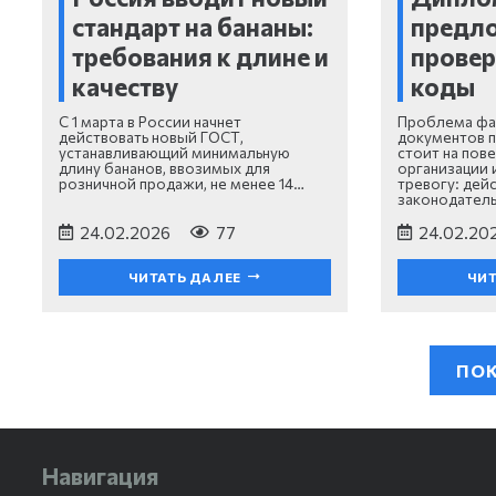
стандарт на бананы:
предл
требования к длине и
провер
качеству
коды
С 1 марта в России начнет
Проблема фа
действовать новый ГОСТ,
документов 
устанавливающий минимальную
стоит на пове
длину бананов, ввозимых для
организации
розничной продажи, не менее 14…
тревогу: дей
законодатель
24.02.2026
77
24.02.20
ЧИТАТЬ ДАЛЕЕ
ЧИТ
ПОК
Навигация