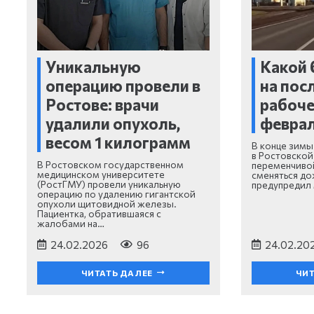
Уникальную
Какой 
операцию провели в
на пос
Ростове: врачи
рабоче
удалили опухоль,
февра
весом 1 килограмм
В конце зимы
в Ростовской
В Ростовском государственном
переменчивой
медицинском университете
сменяться д
(РостГМУ) провели уникальную
предупредил
операцию по удалению гигантской
опухоли щитовидной железы.
Пациентка, обратившаяся с
жалобами на…
24.02.2026
96
24.02.20
ЧИТАТЬ ДАЛЕЕ
ЧИТ