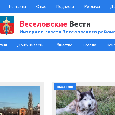
Контакты
О нас
Подписка
Реклама
До
Веселовские
Вести
Интернет-газета Веселовского район
твия
Донские вести
Общество
Погода
Все 
ОБЩЕСТВО