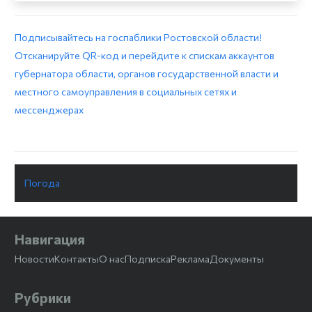
Подписывайтесь на госпаблики Ростовской области!
Отсканируйте QR-код и перейдите к спискам аккаунтов
губернатора области, органов государственной власти и
местного самоуправления в социальных сетях и
мессенджерах
Погода
Навигация
Новости
Контакты
О нас
Подписка
Реклама
Документы
Рубрики