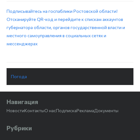
Подписывайтесь на госпаблики Ростовской области!
Отсканируйте QR-код и перейдите к спискам аккаунтов
губернатора области, органов государственной власти и
местного самоуправления в социальных сетях и
мессенджерах
Погода
Навигация
Новости
Контакты
О нас
Подписка
Реклама
Документы
Рубрики