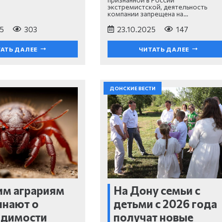
экстремистской, деятельность
компании запрещена на…
5
303
23.10.2025
147
АТЬ ДАЛЕЕ
ЧИТАТЬ ДАЛЕЕ
ДОНСКИЕ ВЕСТИ
им аграриям
На Дону семьи с
инают о
детьми с 2026 года
одимости
получат новые