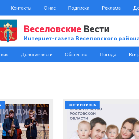
Контакты
О нас
Подписка
Реклама
До
Веселовские
Вести
Интернет-газета Веселовского район
твия
Донские вести
Общество
Погода
Все 
А
ВЕСТИ РЕГИОНА