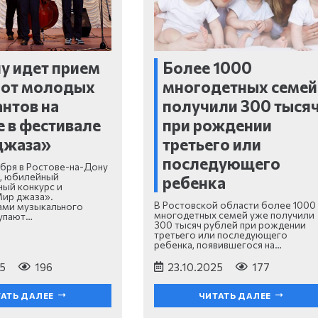
у идет прием
Более 1000
 от молодых
многодетных семей
нтов на
получили 300 тыся
е в фестивале
при рождении
джаза»
третьего или
последующего
оября в Ростове-на-Дону
X, юбилейный
ребенка
ый конкурс и
Мир джаза».
В Ростовской области более 1000
ами музыкального
многодетных семей уже получили
упают…
300 тысяч рублей при рождении
третьего или последующего
ребенка, появившегося на…
5
196
23.10.2025
177
АТЬ ДАЛЕЕ
ЧИТАТЬ ДАЛЕЕ