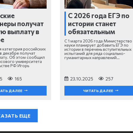
ские
С 2026 года ЕГЭ по
неры получат
истории станет
ю выплату в
обязательным
ре
С 1 марта 2026 года Министерство
науки планирует добавить ЕГЭ по
 категория российских
истории в перечень вступительных
в декабре получат
испытаний для ряда социально-
лату. Об этом сообщил
гуманитарных направлений…
сового университета
ьстве РФ Игорь
5
165
23.10.2025
257
АТЬ ДАЛЕЕ
ЧИТАТЬ ДАЛЕЕ
АЗАТЬ ЕЩЕ