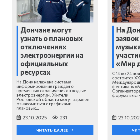
Дончане могут
На Дон
узнать о плановых
заявок
отключениях
музыка
электроэнергии на
участи
официальных
«Мир 
ресурсах
С 14 по 24 н
состоится X
На Дону налажена система
Международн
информирования граждан о
фестиваль «
временных ограничениях в подаче
Организатор
электроэнергии. Жители
форума выст
Ростовской области могут заранее
ознакомиться с графиками
плановых…
23.10.2025
231
23.10.202
ЧИТАТЬ ДАЛЕЕ
ЧИТ