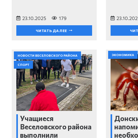
23.10.2025
179
23.10.202
ЧИТАТЬ ДАЛЕЕ
ЧИТ
ЭКОНОМИКА
НОВОСТИ ВЕСЕЛОВСКОГО РАЙОНА
СПОРТ
Учащиеся
Донск
Веселовского района
напом
выполнили
необх