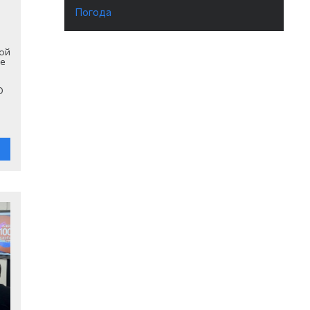
Погода
ой
ые
О