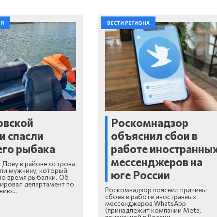
ИЯ
ВЕСТИ РЕГИОНА
овской
Роскомнадзор
и спасли
объяснил сбои в
го рыбака
работе иностранны
мессенджеров на
-Дону в районе острова
ли мужчину, который
юге России
 во время рыбалки. Об
ировал департамент по
Роскомнадзор пояснил причины
ению…
сбоев в работе иностранных
мессенджеров WhatsApp
(принадлежит компании Meta,
признанной в России