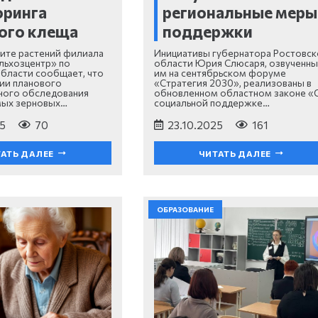
оринга
региональные меры
ого клеща
поддержки
ите растений филиала
Инициативы губернатора Ростовск
льхозцентр» по
области Юрия Слюсаря, озвученн
бласти сообщает, что
им на сентябрьском форуме
ии планового
«Стратегия 2030», реализованы в
ного обследования
обновленном областном законе «
мых зерновых…
социальной поддержке…
5
70
23.10.2025
161
АТЬ ДАЛЕЕ
ЧИТАТЬ ДАЛЕЕ
ОБРАЗОВАНИЕ