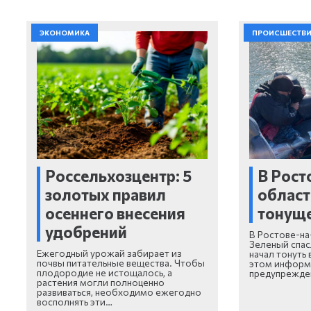
ЭКОНОМИКА
ПРОИСШЕСТВ
Россельхозцентр: 5
В Рост
золотых правил
област
осеннего внесения
тонуще
удобрений
В Ростове-на
Зеленый спас
Ежегодный урожай забирает из
начал тонуть
почвы питательные вещества. Чтобы
этом информ
плодородие не истощалось, а
предупрежд
растения могли полноценно
развиваться, необходимо ежегодно
восполнять эти…