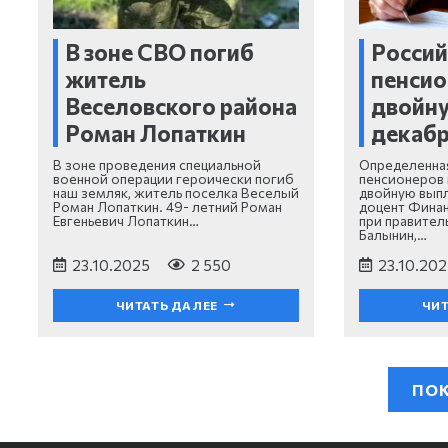
В зоне СВО погиб
Россий
житель
пенсио
Веселовского района
двойну
Роман Лопаткин
декаб
В зоне проведения специальной
Определенная
военной операции героически погиб
пенсионеров 
наш земляк, житель поселка Веселый
двойную вып
Роман Лопаткин. 49- летний Роман
доцент Финан
Евгеньевич Лопаткин…
при правител
Балынин,…
23.10.2025
2 550
23.10.202
ЧИТАТЬ ДАЛЕЕ
ЧИТ
ПОК