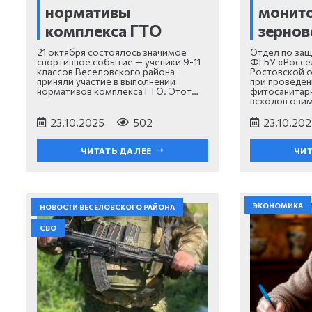
нормативы
монит
комплекса ГТО
зернов
21 октября состоялось значимое
Отдел по защ
спортивное событие — ученики 9-11
ФГБУ «Россе
классов Веселовского района
Ростовской о
приняли участие в выполнении
при проведен
нормативов комплекса ГТО. Этот…
фитосанитар
всходов ози
23.10.2025
502
23.10.202
ЧИТАТЬ ДАЛЕЕ
ЧИТ
ЭКОНОМИКА
НОВОСТИ ВЕСЕЛОВСКОГО РАЙОНА
СВО