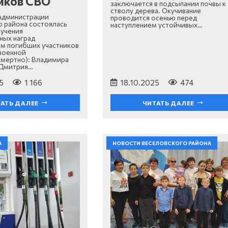
иков СВО
заключается в подсыпании почвы к
стволу дерева. Окучивание
 Администрации
проводится осенью перед
 района состоялась
наступлением устойчивых…
учения
ных наград
м погибших участников
военной
смертно): Владимира
 Дмитрия…
5
1 166
18.10.2025
474
АТЬ ДАЛЕЕ
ЧИТАТЬ ДАЛЕЕ
А
НОВОСТИ ВЕСЕЛОВСКОГО РАЙОНА