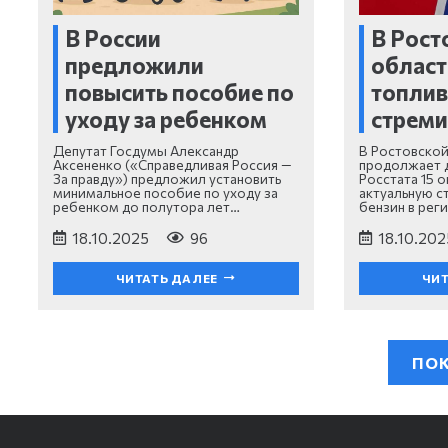
В России
В Рост
предложили
област
повысить пособие по
топли
уходу за ребенком
стреми
Депутат Госдумы Александр
В Ростовской
Аксененко («Справедливая Россия —
продолжает 
За правду») предложил установить
Росстата 15 
минимальное пособие по уходу за
актуальную с
ребенком до полутора лет…
бензин в рег
18.10.2025
96
18.10.202
ЧИТАТЬ ДАЛЕЕ
ЧИТ
ПОК