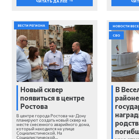
ЧИТАТЬ ДАЛЕЕ
ЧИТ
ВЕСТИ РЕГИОНА
НОВОСТИ ВЕС
СВО
Новый сквер
В Весе
появиться в центре
районе
Ростова
госуда
награ
В центре города Ростова-на-Дону
планируют создать новый сквер на
родст
месте снесенного аварийного дома,
который находился на улице
погиб
Социалистической. На
Социалистической…