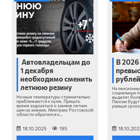
Автовладельцам до
В 2026
1 декабря
превыс
необходимо сменить
рубле
летнюю резину
На пенсионны
социальную п
Ночные температуры стремительно
выделят боле
приближаются к нулю. Пришло
Пенсии будут
время задуматься о замене летних
раньше срока
шин на зимние. Минтранс Ростовской
области обратился к…
18.10.2025
195
18.10.202