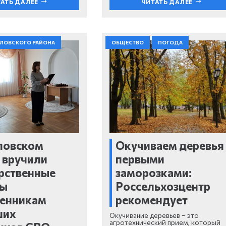
АТЬ ДАЛЕЕ
ЧИТАТЬ ДАЛЕЕ
ЕЛОВСКОГО РАЙОНА
ОБЩЕСТВО
ПОГОДА
ловском
Окучиваем деревья 
 вручили
первыми
рственные
заморозками:
ды
Россельхозцентр
венникам
рекомендует
ших
Окучивание деревьев – это
агротехнический прием, который