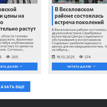
овской
В Веселовском
и цены на
районе состоялась
во
встреча поколений
тельно растут
В Веселовском районе состоялась
дружеская встреча Серебряных
 области топливо
волонтёров Центра социального
дорожать. Аналитики
обслуживания и воспитанников
октября опубликовали
Социально-реабилитационного
татистику по ценам на
центра для несовершеннолетних. 1
ионе. Согласно…
октября в…
5
205
18.10.2025
374
АТЬ ДАЛЕЕ
ЧИТАТЬ ДАЛЕЕ
АЗАТЬ ЕЩЕ