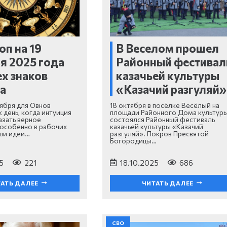
оп на 19
В Веселом прошел
я 2025 года
Районный фестивал
ех знаков
казачьей культуры
а
«Казачий разгуляй»
ября для Овнов
18 октября в посёлке Весёлый на
 день, когда интуиция
площади Районного Дома культур
зать верное
состоялся Районный фестиваль
 особенно в рабочих
казачьей культуры «Казачий
ши идеи…
разгуляй». Покров Пресвятой
Богородицы…
5
221
18.10.2025
686
АТЬ ДАЛЕЕ
ЧИТАТЬ ДАЛЕЕ
СВО