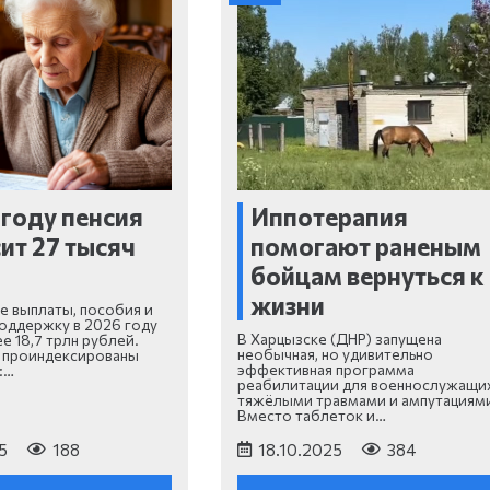
 году пенсия
Иппотерапия
ит 27 тысяч
помогают раненым
й
бойцам вернуться к
жизни
е выплаты, пособия и
оддержку в 2026 году
В Харцызске (ДНР) запущена
е 18,7 трлн рублей.
необычная, но удивительно
 проиндексированы
эффективная программа
:…
реабилитации для военнослужащих
тяжёлыми травмами и ампутациям
Вместо таблеток и…
5
188
18.10.2025
384