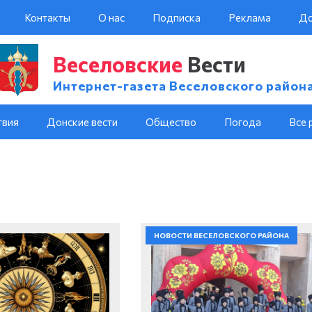
Контакты
О нас
Подписка
Реклама
До
Веселовские
Вести
Интернет-газета Веселовского район
твия
Донские вести
Общество
Погода
Все 
НОВОСТИ ВЕСЕЛОВСКОГО РАЙОНА