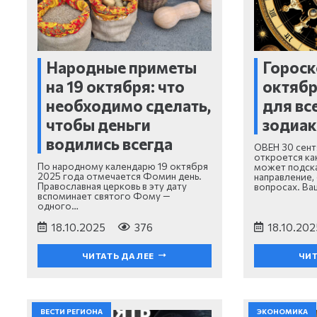
Народные приметы
Гороск
на 19 октября: что
октябр
необходимо сделать,
для вс
чтобы деньги
зодиак
водились всегда
ОВЕН 30 сент
откроется как
По народному календарю 19 октября
может подска
2025 года отмечается Фомин день.
направление,
Православная церковь в эту дату
вопросах. Ва
вспоминает святого Фому —
одного…
18.10.2025
376
18.10.202
ЧИТАТЬ ДАЛЕЕ
ЧИТ
ВЕСТИ РЕГИОНА
ЭКОНОМИКА