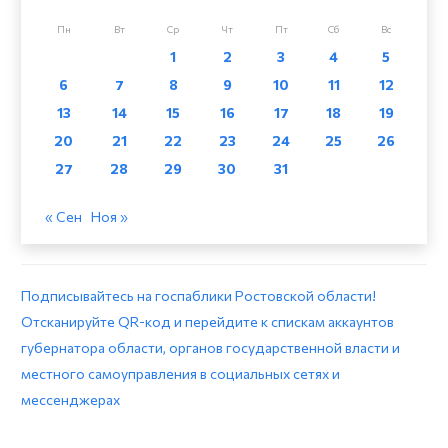
Пн
Вт
Ср
Чт
Пт
Сб
Вс
1
2
3
4
5
6
7
8
9
10
11
12
13
14
15
16
17
18
19
20
21
22
23
24
25
26
27
28
29
30
31
« Сен
Ноя »
Подписывайтесь на госпаблики Ростовской области!
Отсканируйте QR-код и перейдите к спискам аккаунтов
губернатора области, органов государственной власти и
местного самоуправления в социальных сетях и
мессенджерах