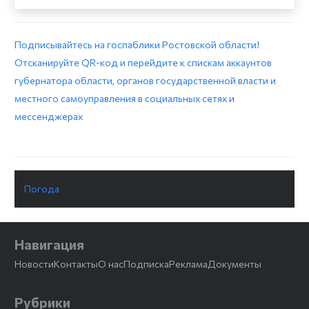
Подписывайтесь на госпаблики Ростовской области!
Отсканируйте QR-код и перейдите к спискам аккаунтов
губернатора области, органов государственной власти и
местного самоуправления в социальных сетях и
мессенджерах
Погода
Навигация
Новости
Контакты
О нас
Подписка
Реклама
Документы
Рубрики