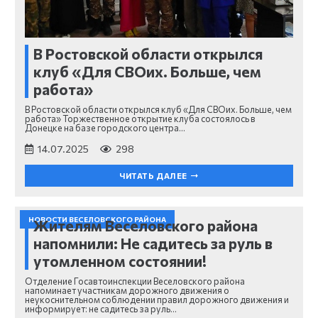
В Ростовской области открылся
клуб «Для СВОих. Больше, чем
работа»
В Ростовской области открылся клуб «Для СВОих. Больше, чем
работа» Торжественное открытие клуба состоялось в
Донецке на базе городского центра…
14.07.2025
298
ЧИТАТЬ ДАЛЕЕ
НОВОСТИ ВЕСЕЛОВСКОГО РАЙОНА
Жителям Веселовского района
напомнили: Не садитесь за руль в
утомленном состоянии!
Отделение Госавтоинспекции Веселовского района
напоминает участникам дорожного движения о
неукоснительном соблюдении правил дорожного движения и
информирует: не садитесь за руль…