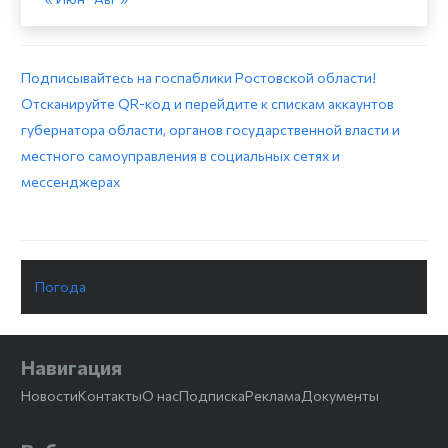
Подписывайтесь на госпаблики Ростовской области!
Отсканируйте QR-код и перейдите к спискам аккаунтов
губернатора области, органов государственной власти и
местного самоуправления в социальных сетях и
мессенджерах
Погода
Навигация
Новости
Контакты
О нас
Подписка
Реклама
Документы