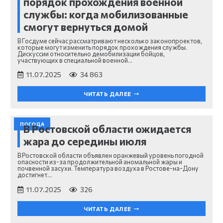
порядок прохождения военной
службы: когда мобилизованные
смогут вернуться домой
В Госдуме сейчас рассматривают несколько законопроектов,
которые могут изменить порядок прохождения службы.
Дискуссии относительно демобилизации бойцов,
участвующих в специальной военной…
11.07.2025
34 863
ЧИТАТЬ ДАЛЕЕ
ПОГОДА
В Ростовской области ожидается
жара до середины июля
В Ростовской области объявлен оранжевый уровень погодной
опасности из-за продолжительной аномальной жары и
почвенной засухи. Температура воздуха в Ростове-на-Дону
достигнет…
11.07.2025
326
ЧИТАТЬ ДАЛЕЕ