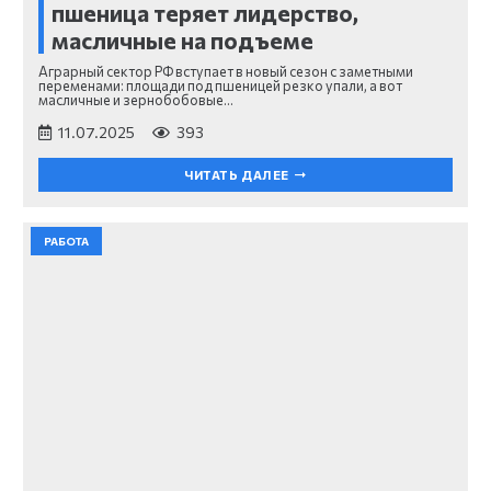
пшеница теряет лидерство,
масличные на подъеме
Аграрный сектор РФ вступает в новый сезон с заметными
переменами: площади под пшеницей резко упали, а вот
масличные и зернобобовые…
11.07.2025
393
ЧИТАТЬ ДАЛЕЕ
РАБОТА