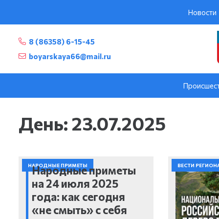
Новости
8 (86358) 6-15-45
boyarskaya66@mail.ru
Происшес
День:
23.07.2025
НАРОДНЫЕ ПРИМЕТЫ
ВЕСТИ РЕГИОН
Народные приметы
на 24 июля 2025
года: как сегодня
«не смыть» с себя