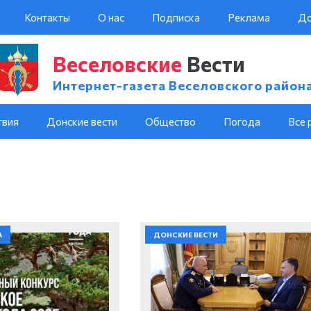
Контакты
О нас
Подписка
Реклама
До
Веселовские
Вести
Интернет-газета Веселовского район
твия
Донские вести
Общество
Погода
Все 
А
ДОНСКИЕ ВЕСТИ