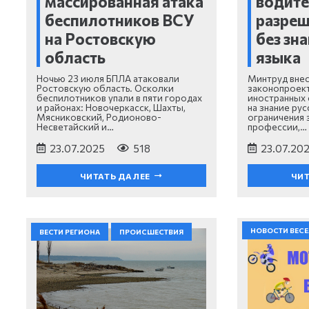
массированная атака
водите
беспилотников ВСУ
разреш
на Ростовскую
без зн
область
языка
Ночью 23 июля БПЛА атаковали
Минтруд внес
Ростовскую область. Осколки
законопроек
беспилотников упали в пяти городах
иностранных 
и районах: Новочеркасск, Шахты,
на знание ру
Мясниковский, Родионово-
ограничения 
Несветайский и…
профессии,…
23.07.2025
518
23.07.20
ЧИТАТЬ ДАЛЕЕ
ЧИТ
НОВОСТИ ВЕС
ВЕСТИ РЕГИОНА
ПРОИСШЕСТВИЯ