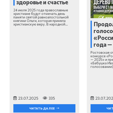
здоровье и счастье
24 июля 2025 года православные
христиане будут отмечать день
памяти святой равноапостольной
княгини Ольги, которая приняла
Продо
христианскую веру. В народной…
голосо
«Росси
года —
Ростовская о
конкурсе «Ро
— 2025» и пр
«Бабушка Ива
голосовании
23.07.2025
335
23.07.20
ЧИТАТЬ ДАЛЕЕ
ЧИТ