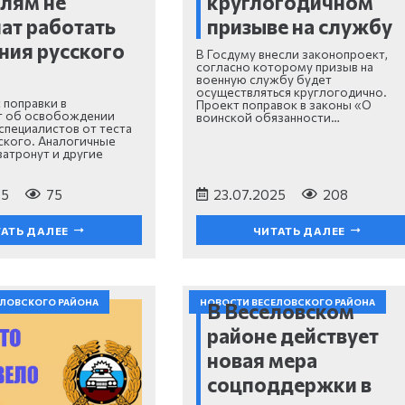
лям не
круглогодичном
ат работать
призыве на службу
ания русского
В Госдуму внесли законопроект,
согласно которому призыв на
военную службу будет
осуществляться круглогодично.⠀
 поправки в
Проект поправок в законы «О
т об освобождении
воинской обязанности…
специалистов от теста
сского. Аналогичные
затронут и другие
25
75
23.07.2025
208
АТЬ ДАЛЕЕ
ЧИТАТЬ ДАЛЕЕ
ЕЛОВСКОГО РАЙОНА
НОВОСТИ ВЕСЕЛОВСКОГО РАЙОНА
В Веселовском
районе действует
новая мера
соцподдержки в