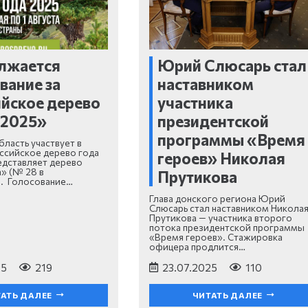
лжается
Юрий Слюсарь стал
вание за
наставником
йское дерево
участника
 2025»
президентской
программы «Время
бласть участвует в
ссийское дерево года
героев» Николая
едставляет дерево
» (№ 28 в
Прутикова
). Голосование…
Глава донского региона Юрий
Слюсарь стал наставником Никола
Прутикова — участника второго
потока президентской программы
«Время героев». Стажировка
офицера продлится…
25
219
23.07.2025
110
АТЬ ДАЛЕЕ
ЧИТАТЬ ДАЛЕЕ