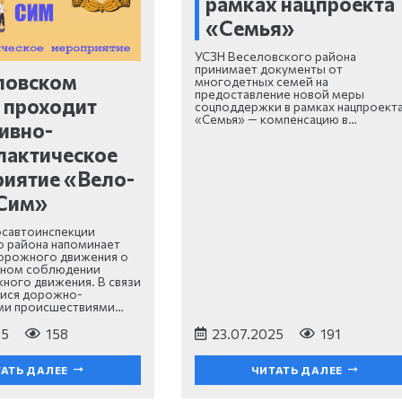
рамках нацпроекта
«Семья»
УСЗН Веселовского района
принимает документы от
ловском
многодетных семей на
предоставление новой меры
 проходит
соцподдержки в рамках нацпроект
«Семья» — компенсацию в…
ивно-
лактическое
иятие «Вело-
Сим»
осавтоинспекции
 района напоминает
дорожного движения о
ьном соблюдении
ного движения. В связи
мися дорожно-
ми происшествиями…
25
158
23.07.2025
191
АТЬ ДАЛЕЕ
ЧИТАТЬ ДАЛЕЕ