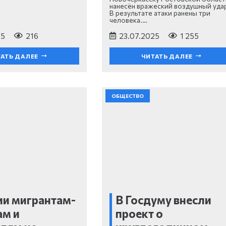
нанесён вражеский воздушный уда
В результате атаки ранены три
человека.…
25
216
23.07.2025
1 255
АТЬ ДАЛЕЕ
ЧИТАТЬ ДАЛЕЕ
ОБЩЕСТВО
ии мигрантам-
В Госдуму внесли
ам и
проект о