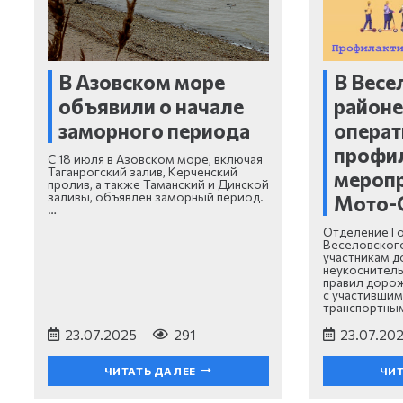
В Азовском море
В Весе
объявили о начале
районе
заморного периода
операт
профи
С 18 июля в Азовском море, включая
Таганрогский залив, Керченский
меропр
пролив, а также Таманский и Динской
заливы, объявлен заморный период.
Мото-
…
Отделение Г
Веселовского
участникам 
неукоснител
правил дорож
с участивши
транспортны
23.07.2025
291
23.07.20
ЧИТАТЬ ДАЛЕЕ
ЧИТ