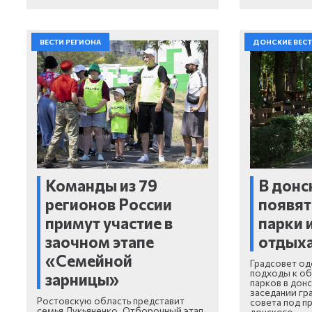
ВЕСТИ РЕГИОНА
ДОНСКИЕ ВЕС
Команды из 79
В донс
регионов России
появят
примут участие в
парки 
заочном этапе
отдых
«Семейной
Градсовет о
подходы к об
зарницы»
парков в дон
заседании гр
Ростовскую область представит
совета под п
семья Лукьяненко. Отборочный этап
донского…