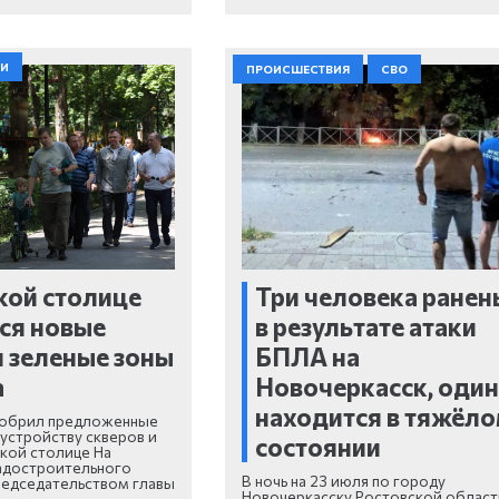
ТИ
ПРОИСШЕСТВИЯ
СВО
кой столице
Три человека ранен
ся новые
в результате атаки
и зеленые зоны
БПЛА на
а
Новочеркасск, оди
находится в тяжёл
добрил предложенные
устройству скверов и
состоянии
ской столице На
адостроительного
В ночь на 23 июля по городу
редседательством главы
Новочеркасску Ростовской област