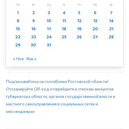
Пн
Вт
Ср
Чт
Пт
Сб
Вс
1
2
3
4
5
6
7
8
9
10
11
12
13
14
15
16
17
18
19
20
21
22
23
24
25
26
27
28
29
30
31
« Ноя
Янв »
Подписывайтесь на госпаблики Ростовской области!
Отсканируйте QR-код и перейдите к спискам аккаунтов
губернатора области, органов государственной власти и
местного самоуправления в социальных сетях и
мессенджерах