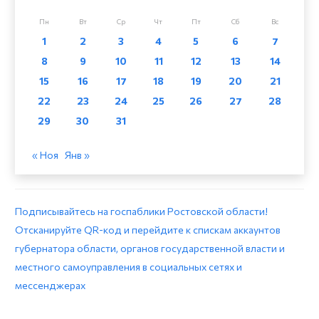
Пн
Вт
Ср
Чт
Пт
Сб
Вс
1
2
3
4
5
6
7
8
9
10
11
12
13
14
15
16
17
18
19
20
21
22
23
24
25
26
27
28
29
30
31
« Ноя
Янв »
Подписывайтесь на госпаблики Ростовской области!
Отсканируйте QR-код и перейдите к спискам аккаунтов
губернатора области, органов государственной власти и
местного самоуправления в социальных сетях и
мессенджерах