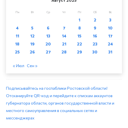
Август 2025
Пн
Вт
Ср
Чт
Пт
Сб
Вс
1
2
3
4
5
6
7
8
9
10
11
12
13
14
15
16
17
18
19
20
21
22
23
24
25
26
27
28
29
30
31
« Июл
Сен »
Подписывайтесь на госпаблики Ростовской области!
Отсканируйте QR-код и перейдите к спискам аккаунтов
губернатора области, органов государственной власти и
местного самоуправления в социальных сетях и
мессенджерах