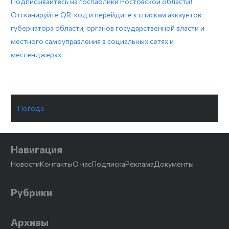
Подписывайтесь на госпаблики Ростовской области!
Отсканируйте QR-код и перейдите к спискам аккаунтов
губернатора области, органов государственной власти и
местного самоуправления в социальных сетях и
мессенджерах
Погода
Навигация
Новости
Контакты
О нас
Подписка
Реклама
Документы
Рубрики
Архивы