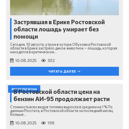
Застрявшая в Ерике Ростовской
области лошадь умирает без
помощи
Сегодня, 10 августа, утром в хуторе Обуховка Ростовской
области в Ерике застряло дикое животное — лошадь, которая
находится в критическом…
10.08.2025
302
ЧИТАТЬ ДАЛЕЕ
ВЕСТИ РЕГИОНА
В Ростовской области цена на
бензин АИ-95 продолжает расти
Стоимость всех видов топлива выросла в среднем на 1 % По
данным Росстата, в Ростовской области за последний месяц
больше…
10.08.2025
199