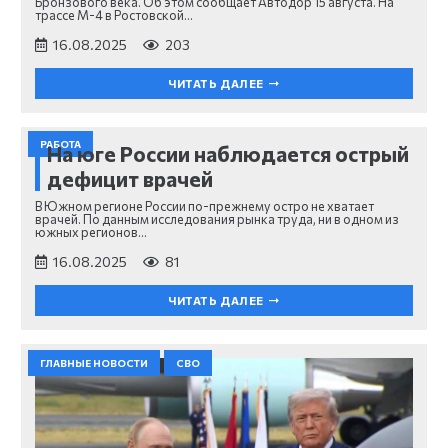
Бронзового века. Об этом сообщает Автодор 15 августа. На
трассе М-4 в Ростовской…
16.08.2025
203
ЧИТАТЬ ДАЛЕЕ
РАБОТА
На юге России наблюдается острый
дефицит врачей
В Южном регионе России по-прежнему остро не хватает
врачей. По данным исследования рынка труда, ни в одном из
южных регионов…
16.08.2025
81
ЧИТАТЬ ДАЛЕЕ
ГЛАВНЫЕ НОВОСТИ
СВО