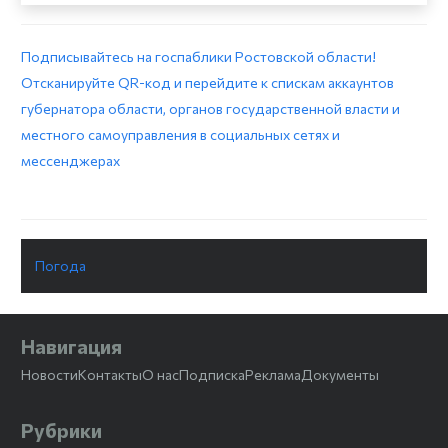
Подписывайтесь на госпаблики Ростовской области!
Отсканируйте QR-код и перейдите к спискам аккаунтов
губернатора области, органов государственной власти и
местного самоуправления в социальных сетях и
мессенджерах
Погода
Навигация
Новости
Контакты
О нас
Подписка
Реклама
Документы
Рубрики