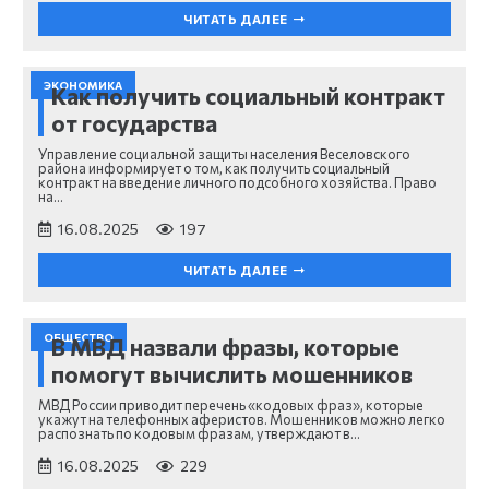
ЧИТАТЬ ДАЛЕЕ
ЭКОНОМИКА
Как получить социальный контракт
от государства
Управление социальной защиты населения Веселовского
района информирует о том, как получить социальный
контракт на введение личного подсобного хозяйства. Право
на…
16.08.2025
197
ЧИТАТЬ ДАЛЕЕ
ОБЩЕСТВО
В МВД назвали фразы, которые
помогут вычислить мошенников
МВД России приводит перечень «кодовых фраз», которые
укажут на телефонных аферистов. Мошенников можно легко
распознать по кодовым фразам, утверждают в…
16.08.2025
229