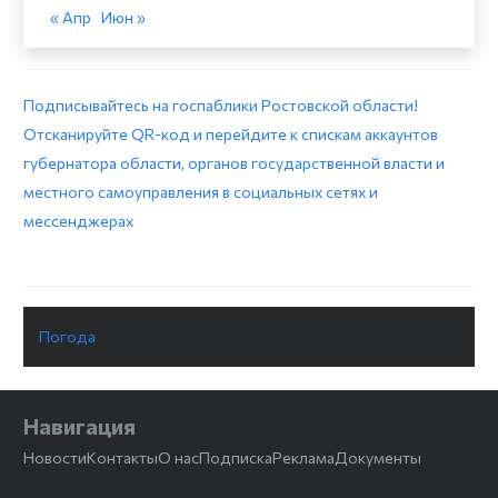
« Апр
Июн »
Подписывайтесь на госпаблики Ростовской области!
Отсканируйте QR-код и перейдите к спискам аккаунтов
губернатора области, органов государственной власти и
местного самоуправления в социальных сетях и
мессенджерах
Погода
Навигация
Новости
Контакты
О нас
Подписка
Реклама
Документы