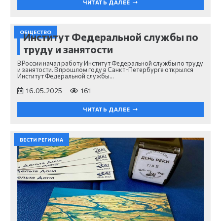
ЧИТАТЬ ДАЛЕЕ
ОБЩЕСТВО
Институт Федеральной службы по
труду и занятости
В России начал работу Институт Федеральной службы по труду
и занятости. В прошлом году в Санкт-Петербурге открылся
Институт Федеральной службы…
16.05.2025
161
ЧИТАТЬ ДАЛЕЕ
ВЕСТИ РЕГИОНА