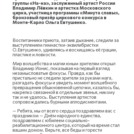
группы «На-на», заслуженный артист России
Владимир Лёвкин и артистка Московского
цирка, участница программы «Минута славы»,
бронзовый призёр циркового конкурса в
Монте-Карло Ольга Eвтушенко.
Воспитанники приюта, затаив дыхание, следили за
выступлением гимнастки-эквилибристки
О.Eвтушенко, удивляясь и восхищаясь её грации,
пластике и ловкости.
Мир волшебства и магии юным зрителям открыл
Владимир Ионис, показывая на первый взгляд
незамысловатые фокусы. Правда, как бы
пристально не следили зрители за руками мага,
разгадать фокусы и увидеть момент волшебного
превращения обыкновенной цепочки, казалось бы,
накрепко связанной в отдельные звенья, никому
так и не удалось. Выступления артистов
сопровождались бурными аплодисментами.
— Ребята, мы от всего сердца поздравляем вас с
праздником — Днём народного единства,
поздравляем с юбилеем социально-
реабилитационного центра, который на время стал
вашим домом. Верьте, все беды и горести