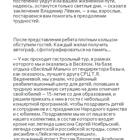
постепенно уйдут и на вашем жизненном пути,
надеюсь, останутся только светлые дни, — сказал в
заключение Владимир Лёвкин, — а мы, взрослые,
постараемся вам помогать в преодолении
трудностей.
После представления ребята плотным кольцом
обступили гостей. Каждый желал получить
автограф, сфотографироваться на память…
— У нас проходит гастрольный тур, в рамках
которого мы и оказались в Весёлом. На базе
отдыха «Весёлый Маныч» от гендиректора базы и,
как оказалось, лучшего друга СРЦ Т.Я.
Веденеевой, мы узнали, что районный
реабилитационный центр для детей, попавших в
трудную жизненную ситуацию на днях отмечает
свой юбилей — 15-летие со дня образования, и
решили приехать к ним в гости с небольшой
концертной программой, чтобы поздравить детей
и сотрудников и с праздником Народного единства
и с юбилеем. Поздравляли мы их от лица всего
нашего коллектива, в состав которого входят
кроме нас легенда шансона Сергей Ноябрьский,
легенда советской и российской эстрады, солист
ансамбля «Лейся песня интернешнл»,
заслуженный артист России Владислав Агафонов,