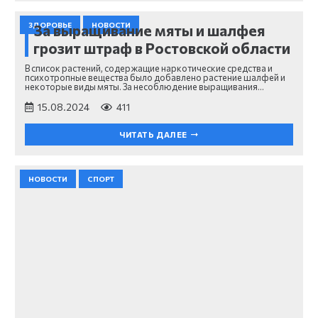
ЗДОРОВЬЕ
НОВОСТИ
За выращивание мяты и шалфея
грозит штраф в Ростовской области
В список растений, содержащие наркотические средства и
психотропные вещества было добавлено растение шалфей и
некоторые виды мяты. За несоблюдение выращивания…
15.08.2024
411
ЧИТАТЬ ДАЛЕЕ
НОВОСТИ
СПОРТ