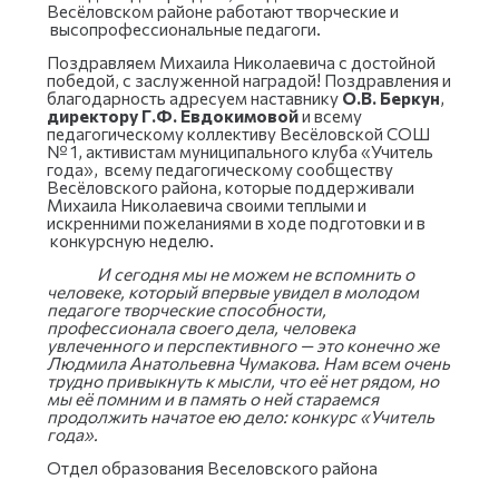
Весёловском районе работают творческие и
высопрофессиональные педагоги.
Поздравляем Михаила Николаевича с достойной
победой, с заслуженной наградой! Поздравления и
благодарность адресуем наставнику
О.В. Беркун
,
директору Г.Ф. Евдокимовой
и всему
педагогическому коллективу Весёловской СОШ
№ 1, активистам муниципального клуба «Учитель
года», всему педагогическому сообществу
Весёловского района, которые поддерживали
Михаила Николаевича своими теплыми и
искренними пожеланиями в ходе подготовки и в
конкурсную неделю.
И сегодня мы не можем не вспомнить о
человеке, который впервые увидел в молодом
педагоге творческие способности,
профессионала своего дела, человека
увлеченного и перспективного — это конечно же
Людмила Анатольевна Чумакова. Нам всем очень
трудно привыкнуть к мысли, что её нет рядом, но
мы её помним и в память о ней стараемся
продолжить начатое ею дело: конкурс «Учитель
года».
Отдел образования Веселовского района