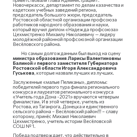
Новочеркасск, департамент по делам казачества и
кадетских учебных заведений региона,
председатель большого жюри, председатель
Ростовской областной организации профсоюза
работников народного образования и науки,
который вручил диплом «Надежда профсоюза»
Цехмистренко Михаилу Николаевичу — лидеру
молодёжной районной профсоюзной организации
Весёловского района.
Но самым долгожданным был выход на сцену
министра образования Ларисы Валентиновны
Балиной
и
первого заместителя Губернатора
Ростовской области Игоря Александровича
Гуськова
, которые назвали лучших из лучших.
Заслуженные «малые Пеликаны», дипломы:
победителей первого тура финала регионального
конкурса и лауреатов регионального конкурса
«Учитель года Дона -2021» вручаются четверым
финалистам. И в этой четверке, учитель из
Ростова, из Таганрога, Донецка и единственного
сельского района – Весёловский район!!! – славу
которому, принёс Михаил Николаевич
Цехмистренко, учитель истории Весёловской
СОШ № 1.
Победа подтверждает, что действительно в