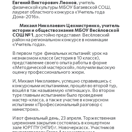
Евгений Викторович Леонов
, учитель
физической культуры МБОУ Багаевской СОШ,
лауреат областного конкурса «Учитель года
Дона-2016».
Михаил Николаевич Цехмистренко, учитель
истории и обществознания МБОУ Весёловской
СОШ № 1
, достойно представил Весёловский
район на региональном конкурсе в номинации
«Учитель года».
В первом туре финальных испытаний: урок на
незнакомом классе (история в 10 классе),
представление своего опыта работы в форме
«Методической мастерской», получили высокую
оценку профессионального жюри.
И, Михаил Николаевич, успешно справившись с
конкурсными испытаниями, прошёл во второй тур,
вошёл в так называемую «пятнашку». Во втором
туре главным испытанием было проведение
мастер-класса, а также участие в конкурсном
испытании «Профессиональный разговор с
министром».
И вот финальный день, 23 апреля. Торжественная
церемония закрытия состоялась в концертном
зале ЮРГПУ (НПИ) г. Новочеркасск. Участников
приветствовали Глава Администрации г.