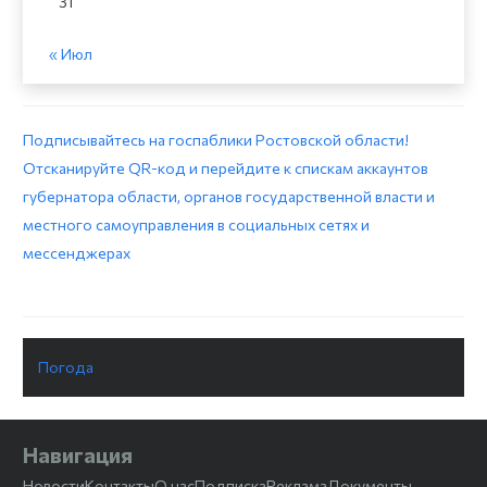
31
« Июл
Подписывайтесь на госпаблики Ростовской области!
Отсканируйте QR-код и перейдите к спискам аккаунтов
губернатора области, органов государственной власти и
местного самоуправления в социальных сетях и
мессенджерах
Погода
Навигация
Новости
Контакты
О нас
Подписка
Реклама
Документы