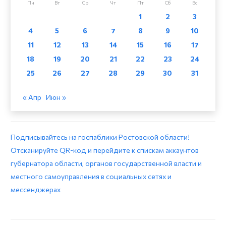
Пн
Вт
Ср
Чт
Пт
Сб
Вс
1
2
3
4
5
6
7
8
9
10
11
12
13
14
15
16
17
18
19
20
21
22
23
24
25
26
27
28
29
30
31
« Апр
Июн »
Подписывайтесь на госпаблики Ростовской области!
Отсканируйте QR-код и перейдите к спискам аккаунтов
губернатора области, органов государственной власти и
местного самоуправления в социальных сетях и
мессенджерах