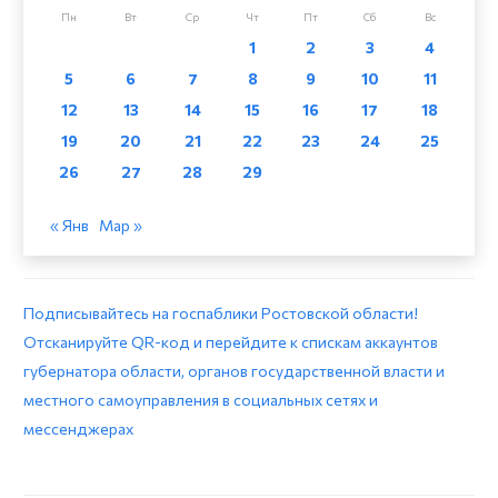
Пн
Вт
Ср
Чт
Пт
Сб
Вс
1
2
3
4
5
6
7
8
9
10
11
12
13
14
15
16
17
18
19
20
21
22
23
24
25
26
27
28
29
« Янв
Мар »
Подписывайтесь на госпаблики Ростовской области!
Отсканируйте QR-код и перейдите к спискам аккаунтов
губернатора области, органов государственной власти и
местного самоуправления в социальных сетях и
мессенджерах