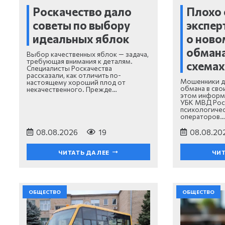
Роскачество дало
Плохо
советы по выбору
экспер
идеальных яблок
о ново
обмана
Выбор качественных яблок — задача,
требующая внимания к деталям.
схема
Специалисты Роскачества
рассказали, как отличить по-
Мошенники д
настоящему хороший плод от
обмана в сво
некачественного. Прежде…
этом информ
УБК МВД Рос
психологичес
операторов…
08.08.2026
19
08.08.20
ЧИТАТЬ ДАЛЕЕ
ЧИТ
ОБЩЕСТВО
ОБЩЕСТВО