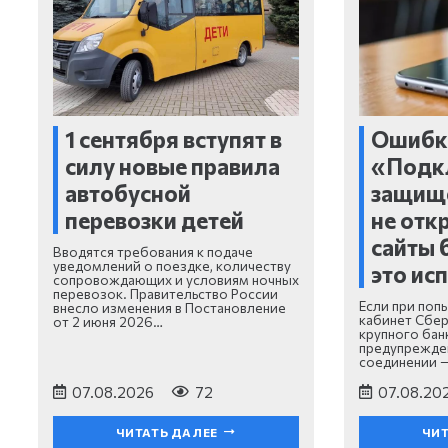
1 сентября вступят в
Ошибк
силу новые правила
«Подк
автобусной
защищ
перевозки детей
не отк
сайты 
Вводятся требования к подаче
уведомлений о поездке, количеству
это ис
сопровождающих и условиям ночных
перевозок. Правительство России
Если при поп
внесло изменения в Постановление
кабинет Сбер
от 2 июня 2026…
крупного бан
предупрежде
соединении 
07.08.2026
72
07.08.20
ЧИТАТЬ ДАЛЕЕ
ЧИТ