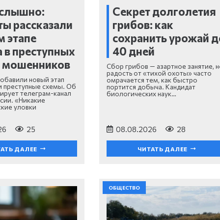
 слышно:
Секрет долголетия
ты рассказали
грибов: как
м этапе
сохранить урожай д
 в преступных
40 дней
х мошенников
Сбор грибов — азартное занятие, н
радость от «тихой охоты» часто
обавили новый этап
омрачается тем, как быстро
и преступные схемы. Об
портится добыча. Кандидат
ирует телеграм-канал
биологических наук…
сии. «Никакие
кие уловки
26
25
08.08.2026
28
АТЬ ДАЛЕЕ
ЧИТАТЬ ДАЛЕЕ
ОБЩЕСТВО