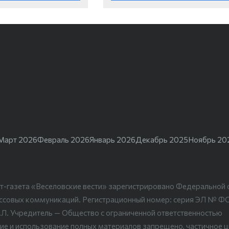
Март 2026
Февраль 2026
Январь 2026
Декабрь 2025
Ноябрь 20
т-газета «Веселовские вести» зарегистрировано Федеральной 
ассовых коммуникаций. Регистрационный номер: серия ЭЛ № Ф
.Л. Учредитель — Общество с ограниченной ответственностью
ие и использование полных материалов запрещено, частичное 