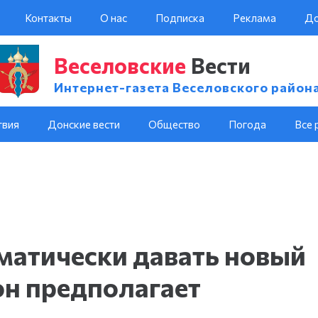
Контакты
О нас
Подписка
Реклама
До
Веселовские
Вести
Интернет-газета Веселовского район
твия
Донские вести
Общество
Погода
Все 
оматически давать новый
 он предполагает