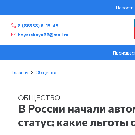
Новости
8 (86358) 6-15-45
boyarskaya66@mail.ru
Происшес
Главная
Общество
ОБЩЕСТВО
В России начали авт
статус: какие льготы