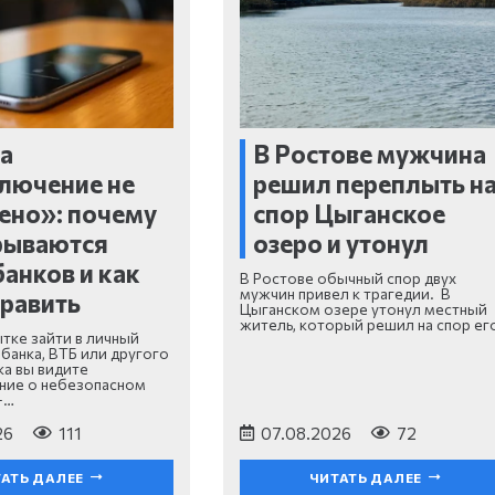
а
В Ростове мужчина
лючение не
решил переплыть н
ено»: почему
спор Цыганское
рываются
озеро и утонул
банков и как
В Ростове обычный спор двух
мужчин привел к трагедии. В
править
Цыганском озере утонул местный
житель, который решил на спор ег
ытке зайти в личный
банка, ВТБ или другого
ка вы видите
ние о небезопасном
—…
26
111
07.08.2026
72
АТЬ ДАЛЕЕ
ЧИТАТЬ ДАЛЕЕ