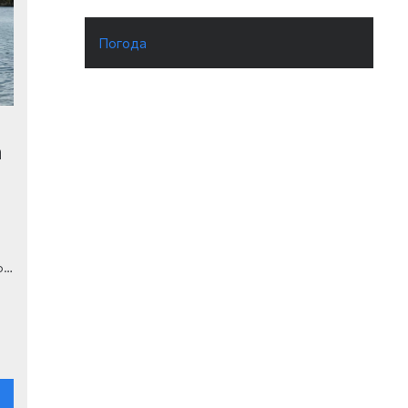
Погода
а
о…