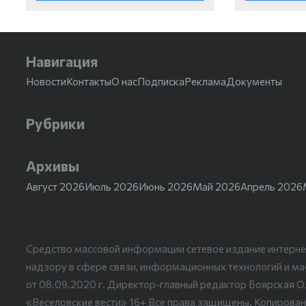
Навигация
Новости
Контакты
О нас
Подписка
Реклама
Документы
Рубрики
Архивы
Август 2026
Июль 2026
Июнь 2026
Май 2026
Апрель 2026
Средство массовой информации сетевое издание интерне
надзору в сфере связи, информационных технологий и м
от 08.09.2020 г. Директор-главный редактор Боярская О
«Веселовские вести» 16+ Все права защищены. Копирован