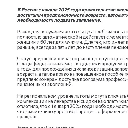
В России с начала 2025 года правительство вве
достигшим предпенсионного возраста, автомати
необходимости подавать заявление.
Ранее для получения этого статуса требовалось л
полностью автоматической и действует с момента
женщин и 60 лет для мужчин. Для тех, кто имеет 
раньше, всегда за пять лет до наступления пенсио
Статус предпенсионера открывает доступ к цело
Среди федеральных мер поддержки предусмотре
в году для прохождения диспансеризации, запрет 
возраста, а также право на повышенное пособие п
предпенсионерам доступна программа професси
пенсионных накоплений.
На региональном уровне льготы могут включать 
компенсации на лекарства и скидки на оплату ж
отметила, что с 1 января 2025 года необходимость
что значительно упростило процесс оформления
граждан.
Источник: privet-rostov.ru