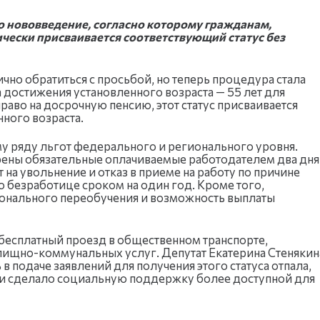
ло нововведение, согласно которому гражданам,
чески присваивается соответствующий статус без
ично обратиться с просьбой, но теперь процедура стала
 достижения установленного возраста — 55 лет для
право на досрочную пенсию, этот статус присваивается
нного возраста.
му ряду льгот федерального и регионального уровня.
ны обязательные оплачиваемые работодателем два дня
на увольнение и отказ в приеме на работу по причине
о безработице сроком на один год. Кроме того,
онального переобучения и возможность выплаты
бесплатный проезд в общественном транспорте,
илищно-коммунальных услуг. Депутат Екатерина Стенякин
 в подаче заявлений для получения этого статуса отпала,
 и сделало социальную поддержку более доступной для