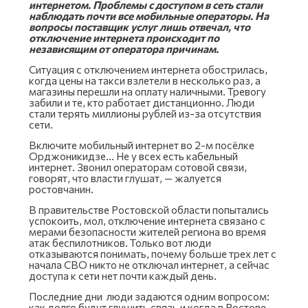
интернетом. Проблемы с доступом в сеть стали
наблюдать почти все мобильные операторы. На
вопросы поставщик услуг лишь отвечал, что
отключение интернета происходит по
независящим от оператора причинам.
Ситуация с отключением интернета обострилась,
когда цены на такси взлетели в несколько раз, а
магазины перешли на оплату наличными. Тревогу
забили и те, кто работает дистанционно. Люди
стали терять миллионы рублей из-за отсутствия
сети.
Включите мобильный интернет во 2-м посёлке
Орджоникидзе… Не у всех есть кабельный
интернет. Звонил операторам сотовой связи,
говорят, что власти глушат, — жалуется
ростовчанин.
В правительстве Ростовской области попытались
успокоить, мол, отключение интернета связано с
мерами безопасности жителей региона во время
атак беспилотников. Только вот люди
отказываются понимать, почему больше трех лет с
начала СВО никто не отключал интернет, а сейчас
доступа к сети нет почти каждый день.
Последние дни люди задаются одним вопросом:
как долго будут глушить связь и когда в Ростове