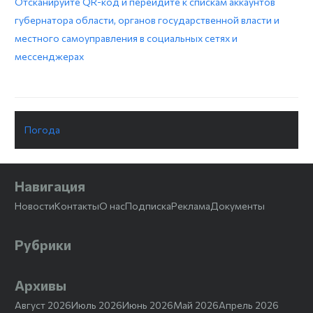
Отсканируйте QR-код и перейдите к спискам аккаунтов
губернатора области, органов государственной власти и
местного самоуправления в социальных сетях и
мессенджерах
Погода
Навигация
Новости
Контакты
О нас
Подписка
Реклама
Документы
Рубрики
Архивы
Август 2026
Июль 2026
Июнь 2026
Май 2026
Апрель 2026