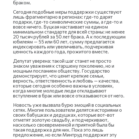
браком.
Сегодня подобные меры поддержки существуют
лишь фрагментарно в регионах: где-то дарят
подарки, где-то символические суммы, а где-то и
вовсе ничего. Буцкая настаивает на едином
минимальном стандарте для всей страны: не менее
20 тысяч рублей за 50 лет брака. А к последующим
юбилеям — 55 или 60 лет, сумму предлагается
индексировать или увеличивать, подчеркивая
ценность каждого года, прожитого вместе.
Депутат уверена: такой шаг станет не просто
знаком уважения к старшему поколению, но и
мощным посланием обществу. Государство
демонстрирует, что ценит крепкие семьи,
верность, ответственность и любовь — качества,
которые сегодня особенно важны в условиях,
когда многие молодые люди откладывают
вступление в брак или вовсе отказываются от него.
Новость уже вызвала бурю эмоций в социальных
сетях. Многие пользователи делятся историями о
своих бабушках и дедушках, которые вот-вот
отметят золотую свадьбу, и подчеркивают,
насколько своевременной и приятной была бы
такая поддержка для них. Пока это лишь
предложение, но если Минтруд поддержит эту