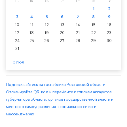
Пн
Вт
Ср
Чт
Пт
Сб
Вс
1
2
3
4
5
6
7
8
9
10
11
12
13
14
15
16
17
18
19
20
21
22
23
24
25
26
27
28
29
30
31
« Июл
Подписывайтесь на госпаблики Ростовской области!
Отсканируйте QR-код и перейдите к спискам аккаунтов
губернатора области, органов государственной власти и
местного самоуправления в социальных сетях и
мессенджерах