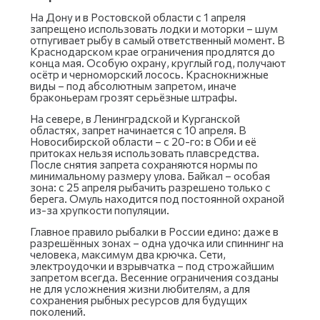
На Дону и в Ростовской области с 1 апреля
запрещено использовать лодки и моторки – шум
отпугивает рыбу в самый ответственный момент. В
Краснодарском крае ограничения продлятся до
конца мая. Особую охрану, круглый год, получают
осётр и черноморский лосось. Краснокнижные
виды – под абсолютным запретом, иначе
браконьерам грозят серьёзные штрафы.
На севере, в Ленинградской и Курганской
областях, запрет начинается с 10 апреля. В
Новосибирской области – с 20-го: в Оби и её
притоках нельзя использовать плавсредства.
После снятия запрета сохраняются нормы по
минимальному размеру улова. Байкал – особая
зона: с 25 апреля рыбачить разрешено только с
берега. Омуль находится под постоянной охраной
из-за хрупкости популяции.
Главное правило рыбалки в России едино: даже в
разрешённых зонах – одна удочка или спиннинг на
человека, максимум два крючка. Сети,
электроудочки и взрывчатка – под строжайшим
запретом всегда. Весенние ограничения созданы
не для усложнения жизни любителям, а для
сохранения рыбных ресурсов для будущих
поколений.