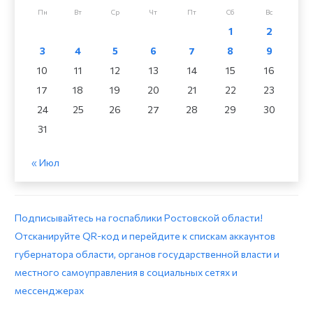
Пн
Вт
Ср
Чт
Пт
Сб
Вс
1
2
3
4
5
6
7
8
9
10
11
12
13
14
15
16
17
18
19
20
21
22
23
24
25
26
27
28
29
30
31
« Июл
Подписывайтесь на госпаблики Ростовской области!
Отсканируйте QR-код и перейдите к спискам аккаунтов
губернатора области, органов государственной власти и
местного самоуправления в социальных сетях и
мессенджерах