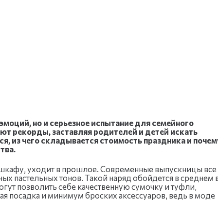
эмоций, но и серьезное испытание для семейного
ьют рекорды, заставляя родителей и детей искать
я, из чего складывается стоимость праздника и почем
тва.
 шкафу, уходит в прошлое. Современные выпускницы все
х пастельных тонов. Такой наряд обойдется в среднем 
огут позволить себе качественную сумочку и туфли,
ная посадка и минимум броских аксессуаров, ведь в моде