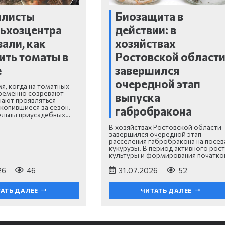
алисты
Биозащита в
ьхозцентра
действии: в
зали, как
хозяйствах
ить томаты в
Ростовской област
е
завершился
очередной этап
мя, когда на томатных
ременно созревают
выпуска
нают проявляться
копившиеся за сезон.
габробракона
ельцы приусадебных…
В хозяйствах Ростовской области
завершился очередной этап
расселения габробракона на посев
кукурузы. В период активного рост
культуры и формирования початко
26
46
31.07.2026
52
АТЬ ДАЛЕЕ
ЧИТАТЬ ДАЛЕЕ