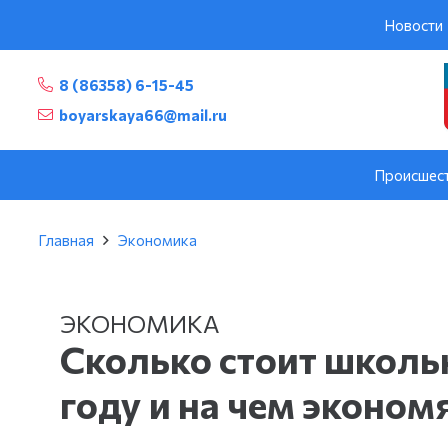
Новости
8 (86358) 6-15-45
boyarskaya66@mail.ru
Происшес
Главная
Экономика
ЭКОНОМИКА
Сколько стоит школь
году и на чем эконом