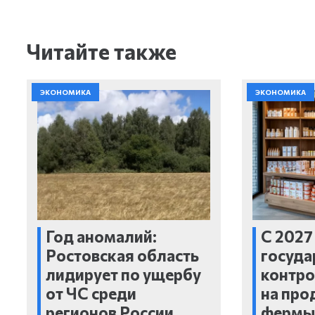
Читайте также
ЭКОНОМИКА
ЭКОНОМИКА
Год аномалий:
С 2027
Ростовская область
госуда
лидирует по ущербу
контро
от ЧС среди
на про
регионов России
фермы 