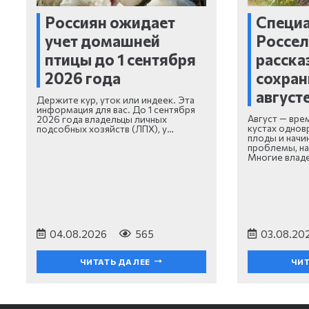
Россиян ожидает
Специ
учет домашней
Россел
птицы до 1 сентября
расска
2026 года
сохран
август
Держите кур, уток или индеек. Эта
информация для вас. До 1 сентября
Август — вре
2026 года владельцы личных
кустах однов
подсобных хозяйств (ЛПХ), у…
плоды и начи
проблемы, на
Многие влад
04.08.2026
565
03.08.20
ЧИТАТЬ ДАЛЕЕ
ЧИТ