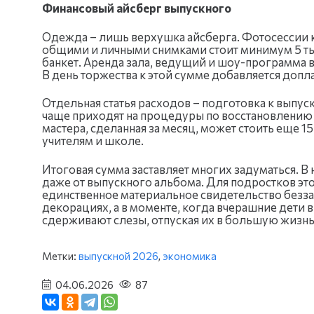
Финансовый айсберг выпускного
Одежда – лишь верхушка айсберга. Фотосессии кл
общими и личными снимками стоит минимум 5 ты
банкет. Аренда зала, ведущий и шоу-программа в 
В день торжества к этой сумме добавляется допла
Отдельная статья расходов – подготовка к выпу
чаще приходят на процедуры по восстановлению 
мастера, сделанная за месяц, может стоить еще 1
учителям и школе.
Итоговая сумма заставляет многих задуматься. В
даже от выпускного альбома. Для подростков это
единственное материальное свидетельство беззаб
декорациях, а в моменте, когда вчерашние дети 
сдерживают слезы, отпуская их в большую жизнь
Метки:
выпускной 2026
,
экономика
04.06.2026
87