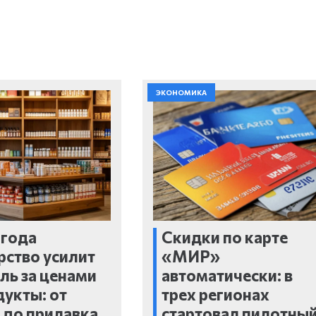
ЭКОНОМИКА
 года
Скидки по карте
рство усилит
«МИР»
ль за ценами
автоматически: в
дукты: от
трех регионах
до прилавка
стартовал пилотны