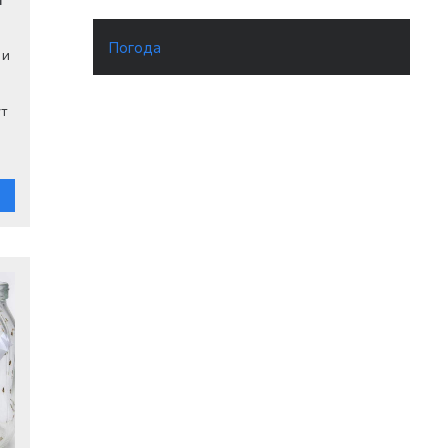
Погода
 и
ут