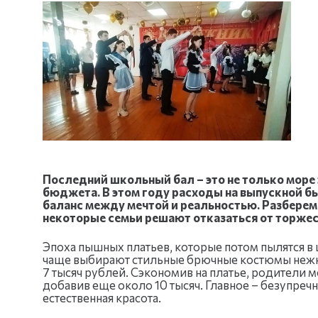
Последний школьный бал – это не только море 
бюджета. В этом году расходы на выпускной б
баланс между мечтой и реальностью. Разберемс
некоторые семьи решают отказаться от торжес
Эпоха пышных платьев, которые потом пылятся в
чаще выбирают стильные брючные костюмы нежны
7 тысяч рублей. Сэкономив на платье, родители м
добавив еще около 10 тысяч. Главное – безупреч
естественная красота.