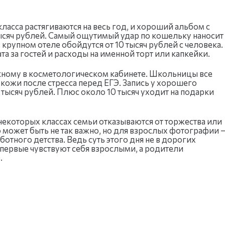
асса растягиваются на весь год, и хороший альбом с
сяч рублей. Самый ощутимый удар по кошельку наносит
крупном отеле обойдутся от 10 тысяч рублей с человека.
та за гостей и расходы на именной торт или капкейки.
скному в косметологическом кабинете. Школьницы все
кожи после стресса перед ЕГЭ. Запись у хорошего
5 тысяч рублей. Плюс около 10 тысяч уходит на подарки
 некоторых классах семьи отказываются от торжества или
 может быть не так важно, но для взрослых фотографии 
отного детства. Ведь суть этого дня не в дорогих
впервые чувствуют себя взрослыми, а родители
.