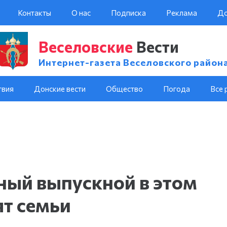
Контакты
О нас
Подписка
Реклама
До
Веселовские
Вести
Интернет-газета Веселовского район
твия
Донские вести
Общество
Погода
Все 
ный выпускной в этом
ят семьи