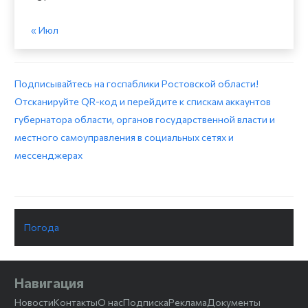
« Июл
Подписывайтесь на госпаблики Ростовской области!
Отсканируйте QR-код и перейдите к спискам аккаунтов
губернатора области, органов государственной власти и
местного самоуправления в социальных сетях и
мессенджерах
Погода
Навигация
Новости
Контакты
О нас
Подписка
Реклама
Документы