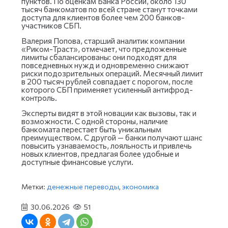
пунктов. По оценкам Банка России, около 130
тысяч банкоматов по всей стране станут точками
доступа для клиентов более чем 200 банков-
участников СБП.
Валерия Попова, старший аналитик компании
«Риком-Траст», отмечает, что предложенные
лимиты сбалансированы: они подходят для
повседневных нужд и одновременно снижают
риски подозрительных операций. Месячный лимит
в 200 тысяч рублей совпадает с порогом, после
которого СБП применяет усиленный антифрод-
контроль.
Эксперты видят в этой новации как вызовы, так и
возможности. С одной стороны, наличие
банкомата перестает быть уникальным
преимуществом. С другой — банки получают шанс
повысить узнаваемость, лояльность и привлечь
новых клиентов, предлагая более удобные и
доступные финансовые услуги.
Метки:
денежные переводы
,
экономика
30.06.2026
51