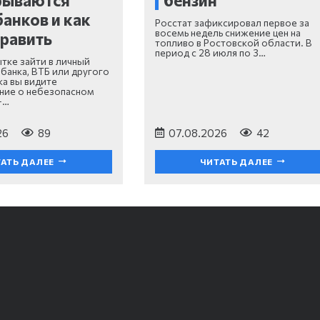
рываются
бензин
банков и как
Росстат зафиксировал первое за
восемь недель снижение цен на
править
топливо в Ростовской области. В
период с 28 июля по 3…
ытке зайти в личный
банка, ВТБ или другого
ка вы видите
ние о небезопасном
—…
26
89
07.08.2026
42
АТЬ ДАЛЕЕ
ЧИТАТЬ ДАЛЕЕ