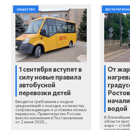
ОБЩЕСТВО
ВЕСТИ РЕГИОН
1 сентября вступят в
От жар
силу новые правила
нагрев
автобусной
градус
перевозки детей
Ростов
начали
Вводятся требования к подаче
уведомлений о поездке, количеству
водой
сопровождающих и условиям ночных
перевозок. Правительство России
В ближайшие 
внесло изменения в Постановление
области прог
от 2 июня 2026…
жара — стол
могут поднять