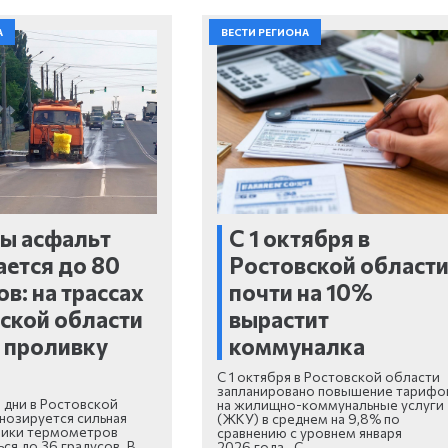
А
ВЕСТИ РЕГИОНА
ы асфальт
С 1 октября в
ается до 80
Ростовской област
ов: на трассах
почти на 10%
ской области
вырастит
 проливку
коммуналка
С 1 октября в Ростовской области
запланировано повышение тарифо
дни в Ростовской
на жилищно-коммунальные услуги
нозируется сильная
(ЖКУ) в среднем на 9,8% по
бики термометров
сравнению с уровнем января
ся до 36 градусов. В
2026 года. С…