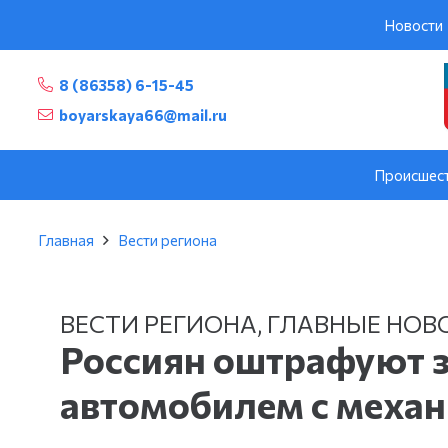
Новости
8 (86358) 6-15-45
boyarskaya66@mail.ru
Происшес
Главная
Вести региона
ВЕСТИ РЕГИОНА
,
ГЛАВНЫЕ НОВ
Россиян оштрафуют з
автомобилем с меха