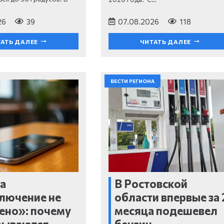
26
39
07.08.2026
118
АТЬ ДАЛЕЕ
ЧИТАТЬ ДАЛЕЕ
ВЕСТИ РЕГИОНА
а
В Ростовской
лючение не
области впервые за 
ено»: почему
месяца подешевел