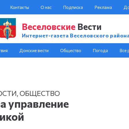
Контакты
О нас
Подписка
Реклама
До
Веселовские
Вести
Интернет-газета Веселовского район
твия
Донские вести
Общество
Погода
Все 
ОСТИ
,
ОБЩЕСТВО
а управление
никой