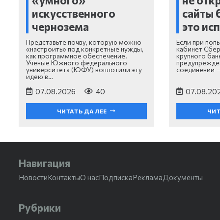
«умного»
не отк
искусственного
сайты 
чернозема
это ис
Представьте почву, которую можно
Если при поп
«настроить» под конкретные нужды,
кабинет Сбер
как программное обеспечение.
крупного бан
Ученые Южного федерального
предупрежде
университета (ЮФУ) воплотили эту
соединении 
идею в…
07.08.2026
40
07.08.20
ЧИТАТЬ ДАЛЕЕ
ЧИТ
Навигация
Новости
Контакты
О нас
Подписка
Реклама
Документы
Рубрики