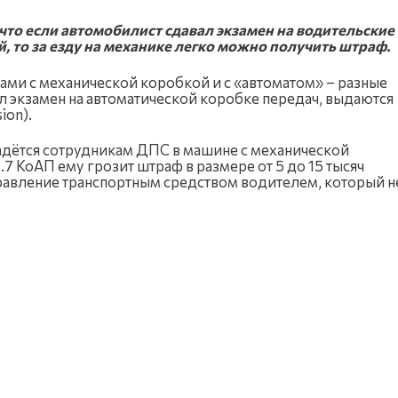
то если автомобилист сдавал экзамен на водительские
, то за езду на механике легко можно получить штраф.
ми с механической коробкой и с «автоматом» – разные
вал экзамен на автоматической коробке передач, выдаются
ion).
падётся сотрудникам ДПС в машине с механической
2.7 КоАП ему грозит штраф в размере от 5 до 15 тысяч
равление транспортным средством водителем, который н