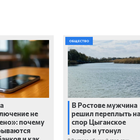
ОБЩЕСТВО
а
В Ростове мужчина
лючение не
решил переплыть н
ено»: почему
спор Цыганское
рываются
озеро и утонул
банков и как