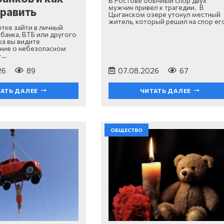
В Ростове обычный спор двух
мужчин привел к трагедии. В
править
Цыганском озере утонул местный
житель, который решил на спор ег
ытке зайти в личный
банка, ВТБ или другого
ка вы видите
ние о небезопасном
—…
26
89
07.08.2026
67
АТЬ ДАЛЕЕ
ЧИТАТЬ ДАЛЕЕ
ОБЩЕСТВО