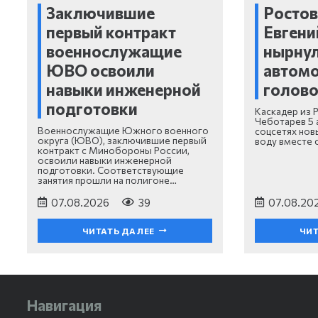
Заключившие
Ростов
первый контракт
Евгени
военнослужащие
нырнул
ЮВО освоили
автом
навыки инженерной
голов
подготовки
Каскадер из 
Чеботарев 5 
Военнослужащие Южного военного
соцсетях нов
округа (ЮВО), заключившие первый
воду вместе 
контракт с Минобороны России,
освоили навыки инженерной
подготовки. Соответствующие
занятия прошли на полигоне…
07.08.2026
39
07.08.20
ЧИТАТЬ ДАЛЕЕ
ЧИТ
Навигация