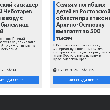
ский каскадер
Семьям погибших
й Чеботарев
детей из Ростовско
 в воду с
области при атаке н
обилем над
Архипо-Осиповку
ой
выплатят по 500
тысяч
Ростова Евгений
августа опубликовал в
В Ростовской области окажут
ый трюк — он нырнул в
материальную помощь семьям, в
с легковым…
которых погибли дети в результат
атаки беспилотника на пляж в
Краснодарском крае.…
26
60
07.08.2026
315
АТЬ ДАЛЕЕ
ЧИТАТЬ ДАЛЕЕ