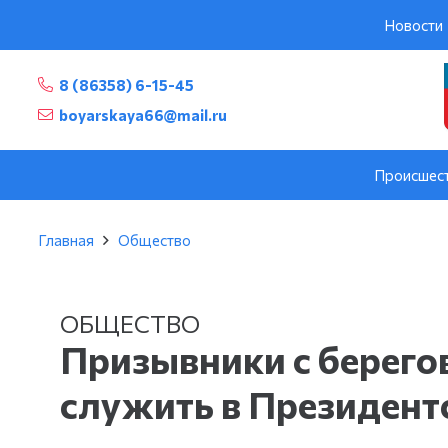
Новости
8 (86358) 6-15-45
boyarskaya66@mail.ru
Происшес
Главная
Общество
ОБЩЕСТВО
Призывники с берего
служить в Президент