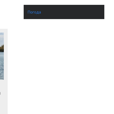
Погода
а