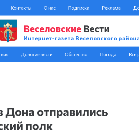
Контакты
О нас
Подписка
Реклама
До
Веселовские
Вести
Интернет-газета Веселовского район
твия
Донские вести
Общество
Погода
Все 
в Дона отправились
ский полк