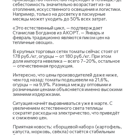
себестоимость значительно возрастает из-за
отопления, искусственного освещения и логистики.
Например, только на досветку в пасмурные
месяцы может уходить до 50% всех затрат.
«Это естественный цикл, — подтверждает
Станислав Богданов из АКОРТ. — Январь и
февраль традиционно являются пиком цен на
тепличные овощи».
В крупных торговых сетях томаты сейчас стоят от
178 руб./кг, огурцы — от 180 руб./кг. При этом
доля импорта невелика — всего 7–20%, остальное
— отечественная продукция.
Интересно, что цены производителей даже ниже,
чем год назад: томаты подешевели на 21,6%,
огурцы — на 9,9%. Разница между оптовыми и
розничными ценами объясняется именно высокими
зимними издержками.
Ситуация начнёт выравниваться уже в марте. С
увеличением естественного света теплицы
сократят расходы на электричество, что приведёт
к снижению цен.
Приятная новость: «борщевой набор» (картофель,
капуста, морковь, свёкла) остаётся стабильным