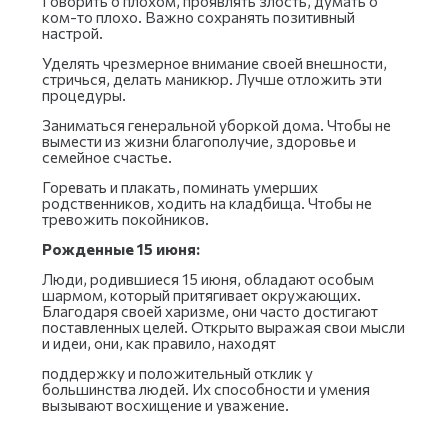
Говорить о плохом, проявлять злость, думать о
ком-то плохо. Важно сохранять позитивный
настрой.
Уделять чрезмерное внимание своей внешности,
стричься, делать маникюр. Лучше отложить эти
процедуры.
Заниматься генеральной уборкой дома. Чтобы не
вымести из жизни благополучие, здоровье и
семейное счастье.
Горевать и плакать, поминать умерших
родственников, ходить на кладбища. Чтобы не
тревожить покойников.
Рожденные 15 июня:
Люди, родившиеся 15 июня, обладают особым
шармом, который притягивает окружающих.
Благодаря своей харизме, они часто достигают
поставленных целей. Открыто выражая свои мысли
и идеи, они, как правило, находят
поддержку и положительный отклик у
большинства людей. Их способности и умения
вызывают восхищение и уважение.