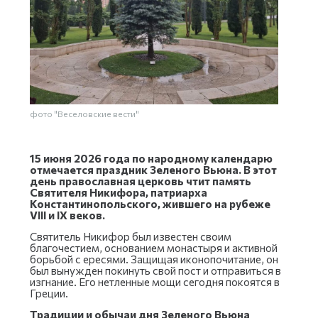
фото "Веселовские вести"
15 июня 2026 года по народному календарю
отмечается праздник Зеленого Вьюна. В этот
день православная церковь чтит память
Святителя Никифора, патриарха
Константинопольского, жившего на рубеже
VIII и IX веков.
Святитель Никифор был известен своим
благочестием, основанием монастыря и активной
борьбой с ересями. Защищая иконопочитание, он
был вынужден покинуть свой пост и отправиться в
изгнание. Его нетленные мощи сегодня покоятся в
Греции.
Традиции и обычаи дня Зеленого Вьюна