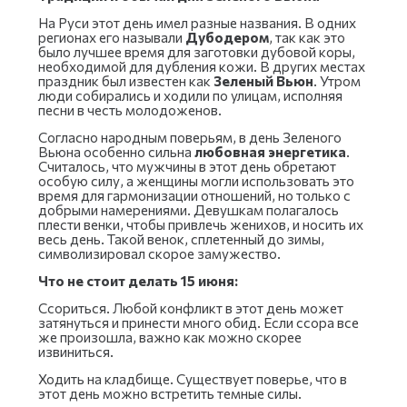
На Руси этот день имел разные названия. В одних
регионах его называли
Дубодером
, так как это
было лучшее время для заготовки дубовой коры,
необходимой для дубления кожи. В других местах
праздник был известен как
Зеленый Вьюн
. Утром
люди собирались и ходили по улицам, исполняя
песни в честь молодоженов.
Согласно народным поверьям, в день Зеленого
Вьюна особенно сильна
любовная энергетика
.
Считалось, что мужчины в этот день обретают
особую силу, а женщины могли использовать это
время для гармонизации отношений, но только с
добрыми намерениями. Девушкам полагалось
плести венки, чтобы привлечь женихов, и носить их
весь день. Такой венок, сплетенный до зимы,
символизировал скорое замужество.
Что не стоит делать 15 июня:
Ссориться. Любой конфликт в этот день может
затянуться и принести много обид. Если ссора все
же произошла, важно как можно скорее
извиниться.
Ходить на кладбище. Существует поверье, что в
этот день можно встретить темные силы.