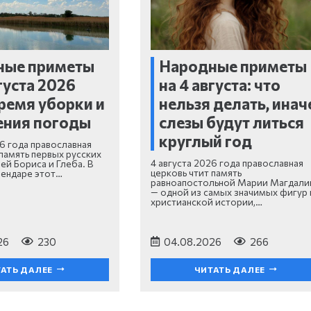
ные приметы
Народные приметы
густа 2026
на 4 августа: что
время уборки и
нельзя делать, инач
ения погоды
слезы будут литься
круглый год
26 года православная
 память первых русских
4 августа 2026 года православная
ей Бориса и Глеба. В
церковь чтит память
лендаре этот…
равноапостольной Марии Магдали
— одной из самых значимых фигур 
христианской истории,…
26
230
04.08.2026
266
АТЬ ДАЛЕЕ
ЧИТАТЬ ДАЛЕЕ