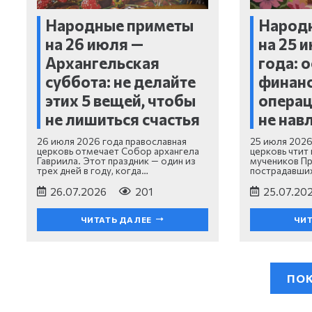
Народные приметы
Народ
на 26 июля —
на 25 
Архангельская
года: 
суббота: не делайте
финан
этих 5 вещей, чтобы
операц
не лишиться счастья
не нав
26 июля 2026 года православная
25 июля 2026
церковь отмечает Собор архангела
церковь чтит
Гавриила. Этот праздник — один из
мучеников Пр
трех дней в году, когда…
пострадавших 
26.07.2026
201
25.07.20
ЧИТАТЬ ДАЛЕЕ
ЧИТ
ПОК