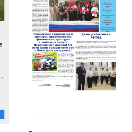
е
ны
в