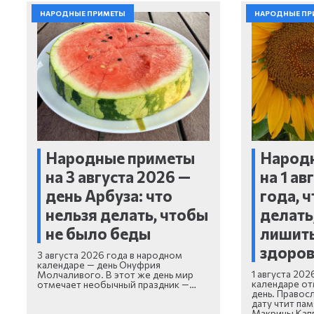
НАРОДНЫЕ ПРИМЕТЫ
НАРОДНЫЕ ПР
Народные приметы
Народ
на 3 августа 2026 —
на 1 ав
день Арбуза: что
года, 
нельзя делать, чтобы
делать
не было беды
лишить
здоро
3 августа 2026 года в народном
календаре — день Онуфрия
1 августа 202
Молчаливого. В этот же день мир
календаре от
отмечает необычный праздник —…
день. Правосл
дату чтит па
Макрины Кап