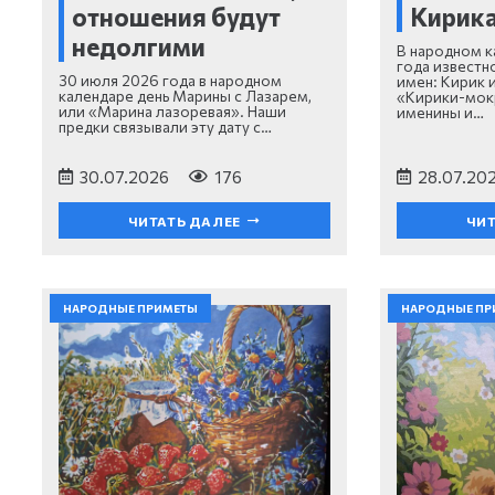
отношения будут
Кирика
недолгими
В народном к
года известн
30 июля 2026 года в народном
имен: Кирик и
календаре день Марины с Лазарем,
«Кирики-мок
или «Марина лазоревая». Наши
именины и…
предки связывали эту дату с…
30.07.2026
176
28.07.20
ЧИТАТЬ ДАЛЕЕ
ЧИТ
НАРОДНЫЕ ПРИМЕТЫ
НАРОДНЫЕ ПР