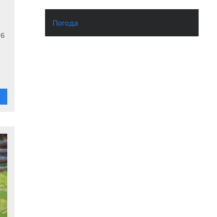
а
Погода
26