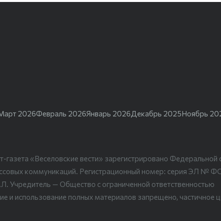
Март 2026
Февраль 2026
Январь 2026
Декабрь 2025
Ноябрь 20
т-газета «Веселовские вести» зарегистрировано Федеральной 
ассовых коммуникаций. Регистрационный номер: серия ЭЛ № Ф
.Л. Учредитель — Общество с ограниченной ответственностью
ие и использование полных материалов запрещено, частичное 