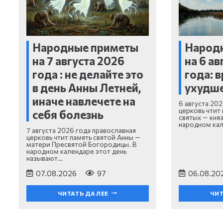
Народные приметы
Народ
на 7 августа 2026
на 6 ав
года : не делайте это
года: 
в день Анны Летней,
ухудш
иначе навлечете на
6 августа 20
церковь чтит
себя болезнь
святых — княз
народном ка
7 августа 2026 года православная
церковь чтит память святой Анны —
матери Пресвятой Богородицы. В
народном календаре этот день
называют…
07.08.2026
97
06.08.20
ЧИТАТЬ ДАЛЕЕ
ЧИТ