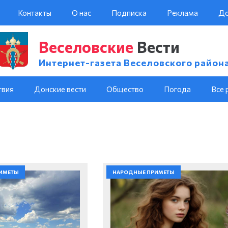
Контакты
О нас
Подписка
Реклама
До
Веселовские
Вести
Интернет-газета Веселовского район
твия
Донские вести
Общество
Погода
Все 
ИМЕТЫ
НАРОДНЫЕ ПРИМЕТЫ