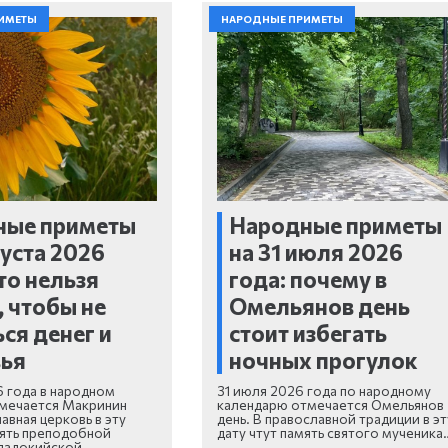
ИМЕТЫ
НАРОДНЫЕ ПРИМЕТЫ
ные приметы
Народные приметы
густа 2026
на 31 июля 2026
что нельзя
года: почему в
, чтобы не
Омельянов день
ся денег и
стоит избегать
вья
ночных прогулок
6 года в народном
31 июля 2026 года по народному
мечается Макринин
календарю отмечается Омельянов
авная церковь в эту
день. В православной традиции в эт
мять преподобной
дату чтут память святого мученика
падокийской…