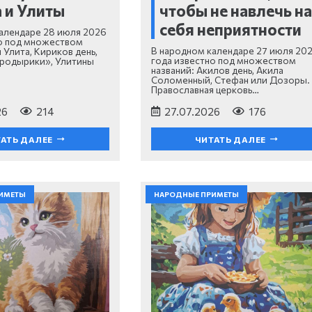
 и Улиты
чтобы не навлечь н
себя неприятности
алендаре 28 июля 2026
о под множеством
В народном календаре 27 июля 20
 Улита, Кириков день,
года известно под множеством
родырики», Улитины
названий: Акилов день, Акила
Соломенный, Стефан или Дозоры.
Православная церковь…
26
214
27.07.2026
176
АТЬ ДАЛЕЕ
ЧИТАТЬ ДАЛЕЕ
ИМЕТЫ
НАРОДНЫЕ ПРИМЕТЫ