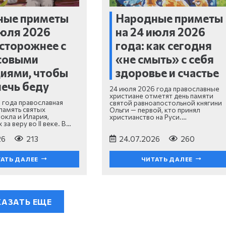
ные приметы
Народные приметы
июля 2026
на 24 июля 2026
осторожнее с
года: как сегодня
совыми
«не смыть» с себя
иями, чтобы
здоровье и счастье
лечь беду
24 июля 2026 года православные
христиане отметят день памяти
 года православная
святой равноапостольной княгини
 память святых
Ольги — первой, кто принял
окла и Илария,
христианство на Руси.…
за веру во II веке. В…
26
213
24.07.2026
260
АТЬ ДАЛЕЕ
ЧИТАТЬ ДАЛЕЕ
АЗАТЬ ЕЩЕ