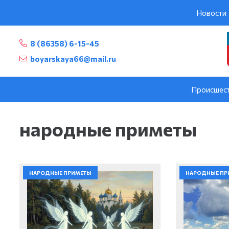
Новости
8 (86358) 6-15-45
boyarskaya66@mail.ru
Происшес
народные приметы
НАРОДНЫЕ ПРИМЕТЫ
НАРОДНЫЕ ПР