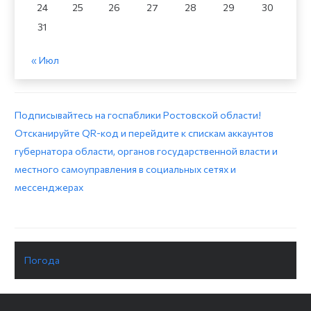
24
25
26
27
28
29
30
31
« Июл
Подписывайтесь на госпаблики Ростовской области!
Отсканируйте QR-код и перейдите к спискам аккаунтов
губернатора области, органов государственной власти и
местного самоуправления в социальных сетях и
мессенджерах
Погода