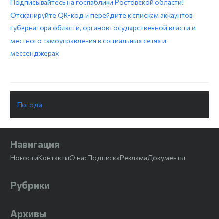
Подписывайтесь на госпаблики Ростовской области!
Отсканируйте QR-код и перейдите к спискам аккаунтов
губернатора области, органов государственной власти и
местного самоуправления в социальных сетях и
мессенджерах
Погода
Навигация
Новости
Контакты
О нас
Подписка
Реклама
Документы
Рубрики
Архивы