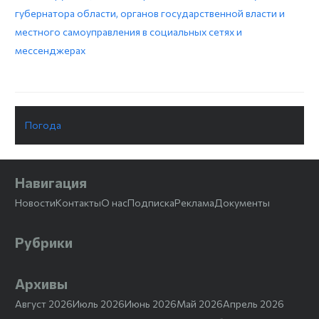
губернатора области, органов государственной власти и
местного самоуправления в социальных сетях и
мессенджерах
Погода
Навигация
Новости
Контакты
О нас
Подписка
Реклама
Документы
Рубрики
Архивы
Август 2026
Июль 2026
Июнь 2026
Май 2026
Апрель 2026