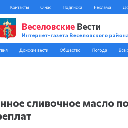
Контакты
О нас
Подписка
Реклама
До
Веселовские
Вести
Интернет-газета Веселовского район
твия
Донские вести
Общество
Погода
Все 
енное сливочное масло п
реплат