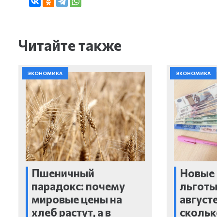
Читайте также
ЭКОНОМИКА
ЭКОНОМИКА
Пшеничный
Новые 
парадокс: почему
льготы
мировые цены на
августе
хлеб растут, а в
скольк