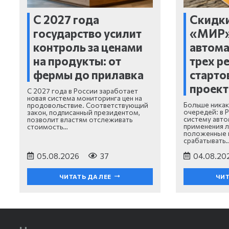
С 2027 года
Скидки
государство усилит
«МИР
контроль за ценами
автома
на продукты: от
трех р
фермы до прилавка
старто
проект
С 2027 года в России заработает
новая система мониторинга цен на
Больше никак
продовольствие. Соответствующий
очередей: в 
закон, подписанный президентом,
систему авт
позволит властям отслеживать
применения л
стоимость…
положенные п
срабатывать
05.08.2026
37
04.08.20
ЧИТАТЬ ДАЛЕЕ
ЧИТ