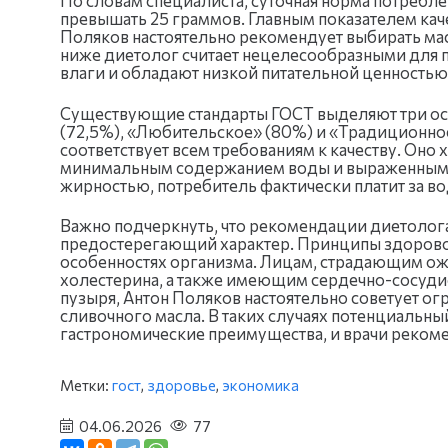
По словам специалиста, суточная норма потребл
превышать 25 граммов. Главным показателем каче
Поляков настоятельно рекомендует выбирать ма
ниже диетолог считает нецелесообразными для п
влаги и обладают низкой питательной ценностью
Существующие стандарты ГОСТ выделяют три осн
(72,5%), «Любительское» (80%) и «Традиционно
соответствует всем требованиям к качеству. Оно
минимальным содержанием воды и выраженным с
жирностью, потребитель фактически платит за во
Важно подчеркнуть, что рекомендации диетолога
предостерегающий характер. Принципы здоровог
особенностях организма. Лицам, страдающим о
холестерина, а также имеющим сердечно-сосудис
пузыря, Антон Поляков настоятельно советует о
сливочного масла. В таких случаях потенциальн
гастрономические преимущества, и врачи рекоме
Метки:
гост
,
здоровье
,
экономика
04.06.2026
77