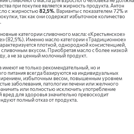
ения сливочного масла для взрослого человека не должна
ства при покупке является жирность продукта. Антон
сло с жирностью
82,5%
. Варианты с показателем 72% и
окупки, так как они содержат избыточное количество
.
овные категории сливочного масла: «Крестьянское»
е» (82,5%). Именно масло категории «Традиционное»
 характеризуется плотной, однородной консистенцией,
ливочным вкусом. Приобретая масло с более низкой
ду, а не за ценный молочный продукт.
 имеют не только рекомендательный, но и
о питания всегда базируются на индивидуальных
жирением, избыточным весом, повышенным уровнем
тые заболевания, патологии печени или желчного
граничить или полностью исключить употребление
ый вред для здоровья значительно превосходит
ндуют полный отказ от продукта.