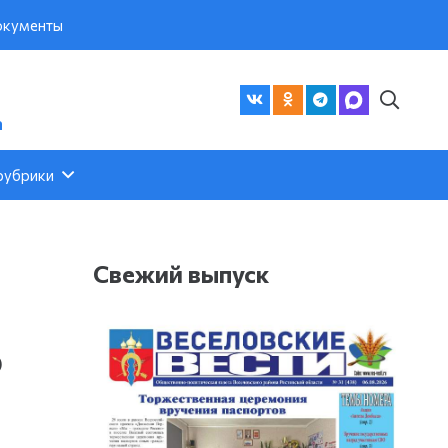
кументы
а
рубрики
Свежий выпуск
о