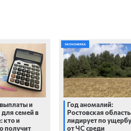
ЭКОНОМИКА
выплаты и
Год аномалий:
 для семей в
Ростовская область
: кто и
лидирует по ущерб
о получит
от ЧС среди