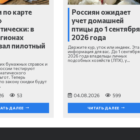
 по карте
Россиян ожидает
»
учет домашней
тически: в
птицы до 1 сентябр
егионах
2026 года
вал пилотный
Держите кур, уток или индеек. Эта
информация для вас. До 1 сентября
2026 года владельцы личных
подсобных хозяйств (ЛПХ), у…
их бумажных справок и
России тестируют
оматического
ьгот. Теперь
о закону скидки будут
…
26
53
04.08.2026
599
АТЬ ДАЛЕЕ
ЧИТАТЬ ДАЛЕЕ