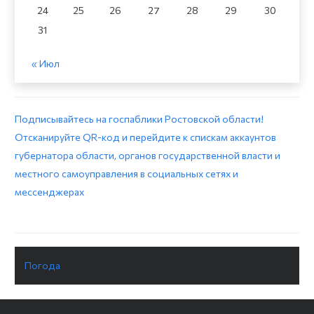
24
25
26
27
28
29
30
31
« Июл
Подписывайтесь на госпаблики Ростовской области!
Отсканируйте QR-код и перейдите к спискам аккаунтов
губернатора области, органов государственной власти и
местного самоуправления в социальных сетях и
мессенджерах
Погода