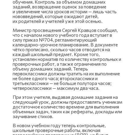
обучения. Контроль за объемом домашних
заданий, возвращение оценок за поведение
и увеличение числа уроков истории — лишь часть
нововведений, которые ожидают детей,
их родителей и учителей уже этой осенью.
Министр просвещения Сергей Кравцов сообщил,
что с началом нового учебного года вступает в
силу приказ №704, регламентирующий
календарно-урочное планирование. В документе
чётко прописано, сколько часов отводится на
каждый школьный предмет. Кроме того,
установлен норматив по количеству контрольных и
проверочных работ, а также ограничения по
объему домашних заданий. Теперь
первоклассники должны тратить на их выполнение
не более одного часа; второклассники и
третьеклассники — не больше полутора часов;
четвероклассники — максимум два часа.
При этом учителя, выдавая домашние задания на
следующий урок, должны предоставлять ученикам
достаточное количество времени для выполнения
объемных задач, таких как рефераты, доклады или
заучивание стихов.
В новом учебном году теперь контрольные,
школьные проверочные работы, включая
всероссийские проверочные (ВПР), не будут