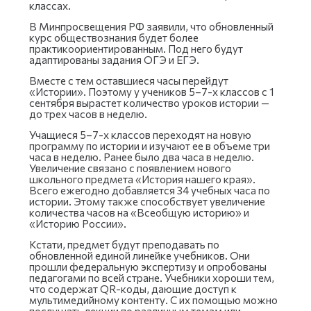
классах.
В Минпросвещения РФ заявили, что обновленный
курс обществознания будет более
практикоориентированным. Под него будут
адаптированы задания ОГЭ и ЕГЭ.
Вместе с тем оставшиеся часы перейдут
«Истории». Поэтому у учеников 5–7-х классов с 1
сентября вырастет количество уроков истории —
до трех часов в неделю.
Учащиеся 5–7-х классов переходят на новую
программу по истории и изучают ее в объеме три
часа в неделю. Ранее было два часа в неделю.
Увеличение связано с появлением нового
школьного предмета «История нашего края».
Всего ежегодно добавляется 34 учебных часа по
истории. Этому также способствует увеличение
количества часов на «Всеобщую историю» и
«Историю России».
Кстати, предмет будут преподавать по
обновленной единой линейке учебников. Они
прошли федеральную экспертизу и опробованы
педагогами по всей стране. Учебники хороши тем,
что содержат QR-коды, дающие доступ к
мультимедийному контенту. С их помощью можно
послушать лекции по различным темам или