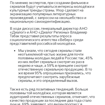
По мнению экспертов, при создании фильмов и
сериалов будут учитываться интересы молодёжи и
культурные тренды страны. Упор сделают на
экранизацию популярных литературных
произведений, с запросом на «волшебство» и
национальную самоидентификацию.
В ходе дискуссии, генеральный директор АНО
«Диалог» и АНО «Диалог Регионы» Владимир
Табак представил результаты опроса
социологического агентства «Вебер» среди
представителей российской молодёжи.
Мы узнали, что сегодня сериалы стали
неотъемлемой частью жизни для почти
половины молодых людей в России: так, 45%
из них любят сериалы и смотрят их раз в
неделю и чаще, а 59% в принципе смотрят
отечественную сериальную продукцию. В то
же время 95% опрошенных признались, что
предпочитают смотреть зарубежные
сериалы, и это определенный вызов.
Также есть ряд позитивных тенденций. Больше
половины той молодёжи, которая является
аудиторией отечественных сериалов, отмечает, что
качество продукции за последние два года стало
лучше. 69% заявляют, что виден прогресс в