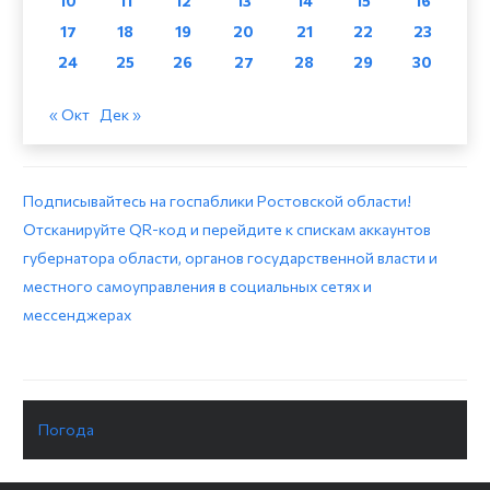
10
11
12
13
14
15
16
17
18
19
20
21
22
23
24
25
26
27
28
29
30
« Окт
Дек »
Подписывайтесь на госпаблики Ростовской области!
Отсканируйте QR-код и перейдите к спискам аккаунтов
губернатора области, органов государственной власти и
местного самоуправления в социальных сетях и
мессенджерах
Погода