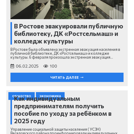
В Ростове эвакуировали публичную
библиотеку, ДК «Ростсельмаш» и
колледж культуры
В Ростове была объявлена экстренная эвакуация населения в
публичной библиотеке, ДК «Ростсельмаш» и колледже
культуры. 6 февраля произошла экстренная эвакуация…
06.02.2025
100
ЧИТАТЬ ДАЛЕЕ
ОБЩЕСТВО
ЭКОНОМИКА
Как индивидуальным
предпринимателям получить
пособие по уходу за ребёнком в
2025 году
Управление социальной защиты населения ( УСЗН)
Веселовского района проинформировали индивидуальных