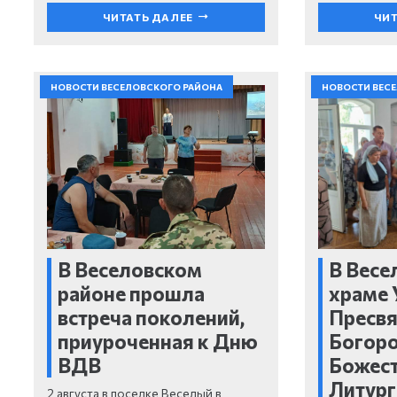
ЧИТАТЬ ДАЛЕЕ
ЧИТ
НОВОСТИ ВЕСЕЛОВСКОГО РАЙОНА
НОВОСТИ ВЕС
В Веселовском
В Весе
районе прошла
храме 
встреча поколений,
Пресв
приуроченная к Дню
Богор
ВДВ
Божес
Литург
2 августа в поселке Веселый в