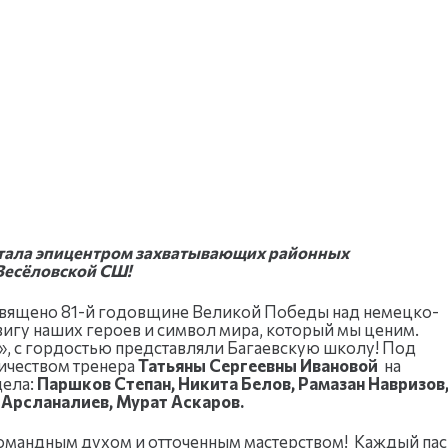
 стала эпицентром захватывающих районных
Весёловской СШ!
священо 81-й годовщине Великой Победы над немецко-
игу наших героев и символ мира, который мы ценим.
», с гордостью представляли Багаевскую школу! Под
ичеством тренера
Татьяны Сергеевны Ивановой
на
ела:
Паршков Степан, Никита Белов, Рамазан Навризов
 Арсланалиев, Мурат Аскаров.
командным духом и отточенным мастерством! Каждый пас