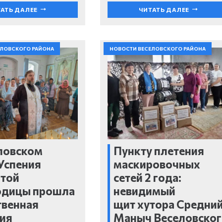
АТЬ ДАЛЕЕ
ЧИТАТЬ ДАЛЕЕ
ЕЛОВСКОГО РАЙОНА
НОВОСТИ ВЕСЕЛОВСКОГО РАЙОНА
ловском
Пункту плетения
Успения
маскировочных
ятой
сетей 2 года:
одицы прошла
невидимый
твенная
щит хутора Средни
ия
Маныч Веселовско