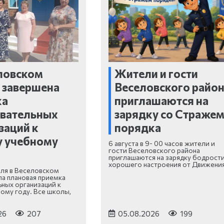
ловском
Жители и гости
 завершена
Веселовского райо
ка
приглашаются на
овательных
зарядку со Страже
заций к
порядка
у учебному
6 августа в 9- 00 часов жители и
гости Веселовского района
приглашаются на зарядку бодрости
хорошего настроения от Движени
юля в Веселовском
а плановая приемка
ных организаций к
ому году. Все школы,
26
207
05.08.2026
199