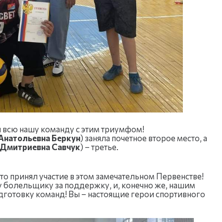
 всю нашу команду с этим триумфом!
Анатольевна Беркун
) заняла почетное второе место, а
Дмитриевна Савчук
) – третье.
о принял участие в этом замечательном Первенстве!
 болельщику за поддержку, и, конечно же, нашим
дготовку команд! Вы – настоящие герои спортивного