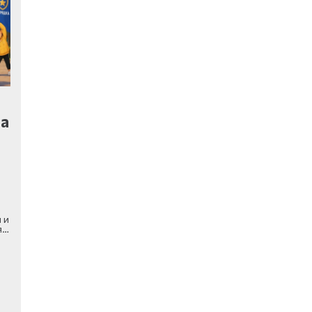
на
м
 и
я…