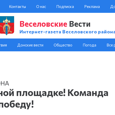
Контакты
О нас
Подписка
Реклама
До
Веселовские
Вести
Интернет-газета Веселовского район
твия
Донские вести
Общество
Погода
Все 
ОНА
ной площадке! Команда
победу!