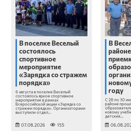
В поселке Веселый
В Весе
состоялось
районе
спортивное
прием
мероприятие
образ
«Зарядка со стражем
органи
порядка»
новом
году
6 августа в поселке Веселый
состоялось яркое спортивное
С 28 по 30 и
мероприятие в рамках
районе прошл
Всероссийской акции «Зарядка со
образователь
стражем порядка». Организаторами
новому учебн
выступили отдел…
детские…
07.08.2026
155
06.08.20