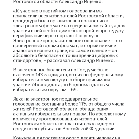
Ростовской области Александр Ищенко.
«К участию в партийном голосовании мы
пригласили всех избирателей Ростовской области,
процедура была организована полностью в
электронном формате на специальном сайте, а для
участия в ней необходимо было пройти процедуру
верификации через портал «Госуслуг».
Электронное предварительное голосование – это
проверенный годами формат, который не имеет
аналогов в нашей стране, но самое главное – он
абсолютно безопасен с точки зрения цифровых
стандартов», – рассказал Александр Ищенко.
В электронные бюллетени по Госдуме было
включено 143 кандидата, из них по федеральному
избирательному округу в отборе принимали
участие 74 кандидата, по 6 одномандатным
избирательным округам – 69.
Явка на электронное предварительное
голосование составила более 11% от общего числа
жителей Ростовской области, обладающих
активным избирательным правом. По абсолютному
количеству проголосовавших избирателей
Ростовская область вошла в пятерку лидеров
среди всех субъектов Российской Федерации.
Конкуренция составила около десяти человек на