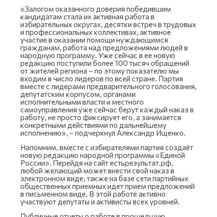
«Залогом оказанного доверия победившим
кандидатам стала их активная работа в
избирательных округах, десятки встреч в трудовых
и профессиональных коллективах, активное
участие в оказании помощи нуждающимся
гражданам, работа над предложениями людей в
народную программу. Уже сейчас в ее новую
редакцию поступили более 100 тысяч обращений
от жителей региона – по этому показателю мы
входим в число лидеров по всей стране. Партия
вместе с лидерами предварительного голосования,
депутатским корпусом, органами
исполнительными власти и местного
самоуправления уже сейчас берут каждый наказ в
работу, не просто фиксирует его, а занимается
конкретными действиями по дальнейшему
исполнению», – подчеркнул Александр Ищенко.
Напомним, вместе с избирателями партия создаёт
новую редакцию народной программы «Единой
России». Перейдя на сайт естьрезультат.рф,
любой желающий может внести свой наказ в
электронном виде, также на базе сети партийных
общественных приемных идет прием предложений
в письменном виде. В этой работе активно
участвуют депутаты и активисты всех уровней.
Публичные отчеты о работе в прошедшую