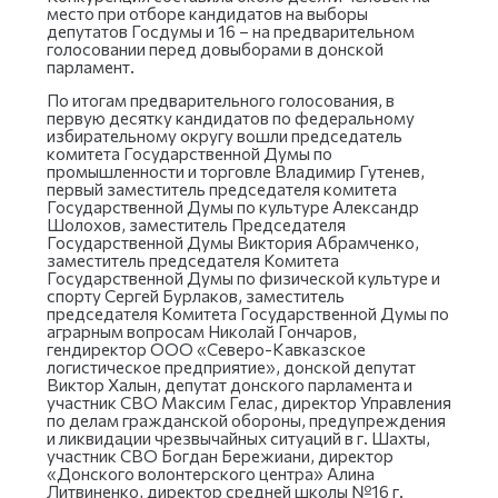
место при отборе кандидатов на выборы
депутатов Госдумы и 16 – на предварительном
голосовании перед довыборами в донской
парламент.
По итогам предварительного голосования, в
первую десятку кандидатов по федеральному
избирательному округу вошли председатель
комитета Государственной Думы по
промышленности и торговле Владимир Гутенев,
первый заместитель председателя комитета
Государственной Думы по культуре Александр
Шолохов, заместитель Председателя
Государственной Думы Виктория Абрамченко,
заместитель председателя Комитета
Государственной Думы по физической культуре и
спорту Сергей Бурлаков, заместитель
председателя Комитета Государственной Думы по
аграрным вопросам Николай Гончаров,
гендиректор ООО «Северо-Кавказское
логистическое предприятие», донской депутат
Виктор Халын, депутат донского парламента и
участник СВО Максим Гелас, директор Управления
по делам гражданской обороны, предупреждения
и ликвидации чрезвычайных ситуаций в г. Шахты,
участник СВО Богдан Бережиани, директор
«Донского волонтерского центра» Алина
Литвиненко, директор средней школы №16 г.