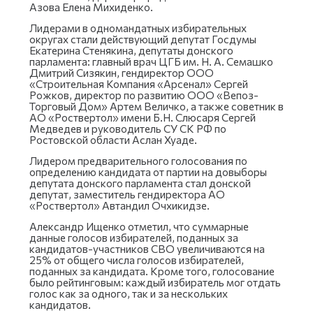
Азова Елена Михиденко.
Лидерами в одномандатных избирательных
округах стали действующий депутат Госдумы
Екатерина Стенякина, депутаты донского
парламента: главный врач ЦГБ им. Н. А. Семашко
Дмитрий Сизякин, гендиректор ООО
«Строительная Компания «Арсенал» Сергей
Рожков, директор по развитию ООО «Вепоз-
Торговый Дом» Артем Величко, а также советник в
АО «Роствертол» имени Б.Н. Слюсаря Сергей
Медведев и руководитель СУ СК РФ по
Ростовской области Аслан Хуаде.
Лидером предварительного голосования по
определению кандидата от партии на довыборы
депутата донского парламента стал донской
депутат, заместитель гендиректора АО
«Роствертол» Автандил Очхикидзе.
Александр Ищенко отметил, что суммарные
данные голосов избирателей, поданных за
кандидатов-участников СВО увеличиваются на
25% от общего числа голосов избирателей,
поданных за кандидата. Кроме того, голосование
было рейтинговым: каждый избиратель мог отдать
голос как за одного, так и за нескольких
кандидатов.