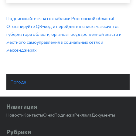
Подписывайтесь на госпаблики Ростовской области!
Отсканируйте QR-код и перейдите к спискам аккаунтов
губернатора области, органов государственной власти и
местного самоуправления в социальных сетях и
мессенджерах
Погода
Навигация
Новости
Контакты
О нас
Подписка
Реклама
Документы
Рубрики