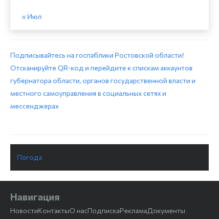
« Июл
Подписывайтесь на госпаблики Ростовской области!
Отсканируйте QR-код и перейдите к спискам аккаунтов
губернатора области, органов государственной власти и
местного самоуправления в социальных сетях и
мессенджерах
Погода
Навигация
Новости
Контакты
О нас
Подписка
Реклама
Документы