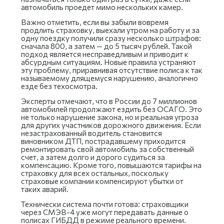
автомобиль проедет мимо нескольких камер.
Важно отметить, если вы забыли вовремя
продлить страховку, выехали утром на работу и за
одну поездку получили сразу несколько штрафов:
сначала 800, а затем — до 5 тысяч рублей. Такой
подход является несправедливым и приводит к
абсурдным ситуациям. Новые правила устраняют
эту проблему, приравнивая отсутствие полиса к так
называемому длящемуся нарушению, аналогично
езде без техосмотра.
Эксперты отмечают, что в России до 7 миллионов
автомобилей продолжают ездить без ОСАГО. Это
не только нарушение закона, но и реальная угроза
для других участников дорожного движения. Если
незастрахованный водитель становится
виновником ДТП, пострадавшему приходится
ремонтировать свой автомобиль за собственный
счет, а затем долго и дорого судиться за
компенсацию. Кроме того, повышаются тарифы на
страховку для всех остальных, поскольку
страховые компании компенсируют убытки от
таких аварий.
Технически система почти готова: страховщики
через СМЭВ-4 уже могут передавать данные о
полисах ГИБДД в режиме реального времени.