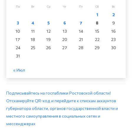
Пн
Вт
Ср
Чт
Пт
Сб
Вс
1
2
3
4
5
6
7
8
9
10
11
12
13
14
15
16
17
18
19
20
21
22
23
24
25
26
27
28
29
30
31
« Июл
Подписывайтесь на госпаблики Ростовской области!
Отсканируйте QR-код и перейдите к спискам аккаунтов
губернатора области, органов государственной власти и
местного самоуправления в социальных сетях и
мессенджерах