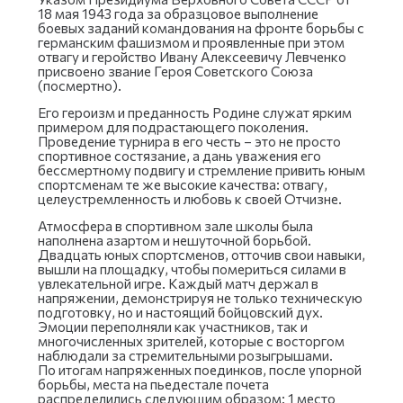
18 мая 1943 года за образцовое выполнение
боевых заданий командования на фронте борьбы с
германским фашизмом и проявленные при этом
отвагу и геройство Ивану Алексеевичу Левченко
присвоено звание Героя Советского Союза
(посмертно).
Его героизм и преданность Родине служат ярким
примером для подрастающего поколения.
Проведение турнира в его честь – это не просто
спортивное состязание, а дань уважения его
бессмертному подвигу и стремление привить юным
спортсменам те же высокие качества: отвагу,
целеустремленность и любовь к своей Отчизне.
Атмосфера в спортивном зале школы была
наполнена азартом и нешуточной борьбой.
Двадцать юных спортсменов, отточив свои навыки,
вышли на площадку, чтобы помериться силами в
увлекательной игре. Каждый матч держал в
напряжении, демонстрируя не только техническую
подготовку, но и настоящий бойцовский дух.
Эмоции переполняли как участников, так и
многочисленных зрителей, которые с восторгом
наблюдали за стремительными розыгрышами.
По итогам напряженных поединков, после упорной
борьбы, места на пьедестале почета
распределились следующим образом: 1 место