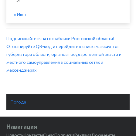
« Июл
Подписывайтесь на госпаблики Ростовской области!
Отсканируйте QR-код и перейдите к спискам аккаунтов
губернатора области, органов государственной власти и
местного самоуправления в социальных сетях и
мессенджерах
Погода
Навигация
Новости
Контакты
О нас
Подписка
Реклама
Документы