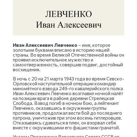
Иван Алексеевич Левченко
– имя, которое
золотыми буквами вписано в историю нашей
страны. Во время Великой Отечественной войны он
проявил исключительное мужество и
самоотверженность, совершив подвиг, достойный
восхищения.
В ночь с 20 на 21 марта 1943 года во время Севско-
Орловской наступательной операции командир
миномётного взвода 249-го кавалерийского полка
Иван Алексеевич Левченко возглавил ночной налёт
на позиции врага в районе деревни Стрелецкая
Слобода. Взвод погиб в ночном бою, а лейтенант
Левченко, оказавшись в окружении группы
противников, продолжал вести бой до последнего
патрона, уничтожив при этом восемь гитлеровцев.
Отказываясь сдаваться в плен, он взорвал себя
вместе с окружившими его фашистами гранатой.
Указом Президиума Верховного Совета СССР от